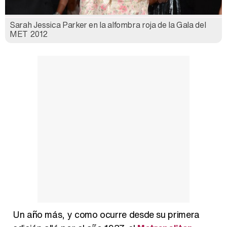
Sarah Jessica Parker en la alfombra roja de la Gala del
Así se tomó Felipe VI que la Infanta Sofía no quisiera recibir formación militar
MET 2012
Belén Esteban: "Estoy emocionada, muy contenta y muy feliz por llegar a RTVE"
Manu Baqueiro: "Tuve como referente a Bruce Willis en 'Luz de Luna' para mi trabajo en la serie 'Perdiendo el juicio'"
Magdalena de Suecia responde a las críticas y explica por qué le han permitido lanzar su propio negocio
Un año más, y como ocurre desde su primera