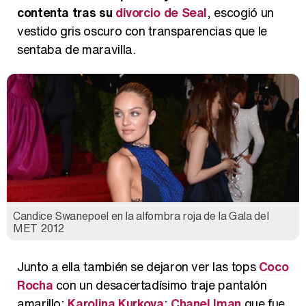
contenta tras su
divorcio de Seal
, escogió un
vestido gris oscuro con transparencias que le
sentaba de maravilla.
Candice Swanepoel en la alfombra roja de la Gala del
MET 2012
Junto a ella también se dejaron ver las tops
Coco
Rocha
con un desacertadísimo traje pantalón
amarillo;
Karolina Kurkova
;
Chanel Iman
que fue