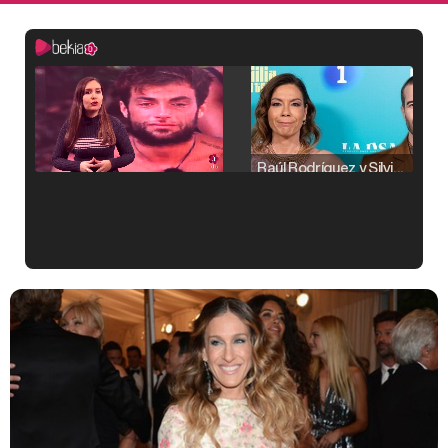
Raúl Rodríguez y Silvia Taulés nos cuentan su papel en 'La familia de la tele'
Kiko Matamoros y Lydia Lozano: "Nuestro público es de todas las edades y RTVE tiene un público muy pegado a las novelas, al que tenemos que captar"
Carlota Corredera y Javier de Hoyos: "La tele tiene que representar al público también y aquí están todos los perfiles posibles&quo;