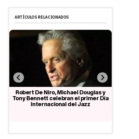
ARTÍCULOS RELACIONADOS
,
Robert De Niro, Michael Douglas y
El P
en
Tony Bennett celebran el primer Día
Washingt
Internacional del Jazz
Li