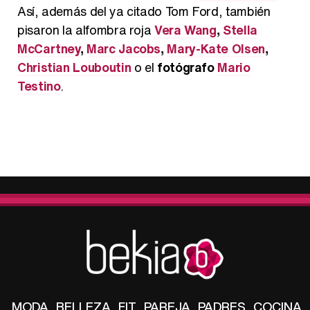
Así, además del ya citado Tom Ford, también
pisaron la alfombra roja
Vera Wang
,
Stella
McCartney
,
Marc Jacobs
,
Mary-Kate Olsen
,
Christian Louboutin
o el
fotógrafo
Mario
Testino
.
MODA
BELLEZA
FIT
PAREJA
PADRES
COCINA