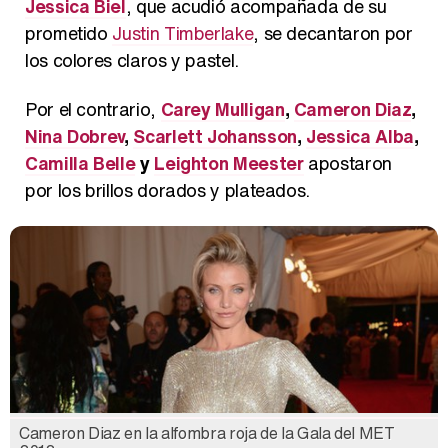
Jessica Biel
, que acudió acompañada de su
prometido
Justin Timberlake
, se decantaron por
los colores claros y pastel.
Por el contrario,
Carey Mulligan
,
Cameron Diaz
,
Nina Dobrev
,
Scarlett Johansson
,
Jessica Alba
,
Camilla Belle
y
Leighton Meester
apostaron
por los brillos dorados y plateados.
Cameron Diaz en la alfombra roja de la Gala del MET