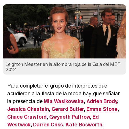
Leighton Meester en la alfombra roja de la Gala del MET
2012
Para completar el grupo de intérpretes que
acudieron a la fiesta de la moda hay que señalar
la presencia de
Mia Wasikowska
,
Adrien Brody
,
Jessica Chastain
,
Gerard Butler
,
Emma Stone
,
Chace Crawford
,
Gwyneth Paltrow
,
Ed
Westwick
,
Darren Criss
,
Kate Bosworth
,