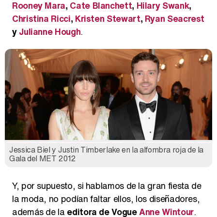
Rooney Mara
,
Cate Blanchett
,
Hilary Swank
,
Christina Ricci
,
Kristen Stewart
,
Ryan Seacrest
y
Julianne Hough
.
Jessica Biel y Justin Timberlake en la alfombra roja de la
Gala del MET 2012
Y, por supuesto, si hablamos de la gran fiesta de
la moda, no podían faltar ellos, los diseñadores,
además de la
editora de Vogue
Anne Wintour
.