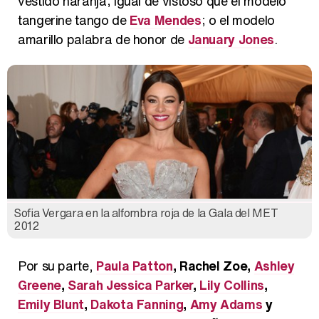
vestido naranja; igual de vistoso que el modelo
tangerine tango de
Eva Mendes
; o el modelo
amarillo palabra de honor de
January Jones
.
Sofia Vergara en la alfombra roja de la Gala del MET
2012
Por su parte,
Paula Patton
, Rachel Zoe,
Ashley
Greene
,
Sarah Jessica Parker
,
Lily Collins
,
Emily Blunt
,
Dakota Fanning
,
Amy Adams
y