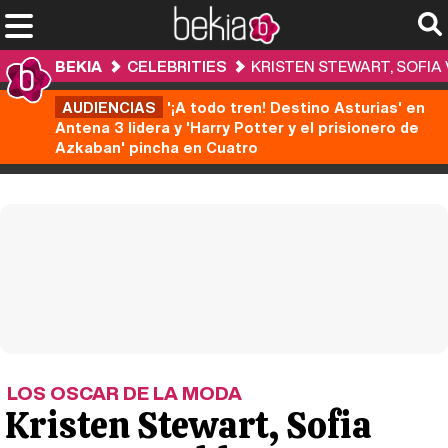
BEKIA
CELEBRITIES
KRISTEN STEWART, SOFIA 
AUDIENCIAS
'¡A todo tren! Destino Asturias' en
Antena 3 lidera y 'Harry Potter y el prisionero de
Azkaban' pincha en Cuatro
LOS OSCAR DE LA MODA
Kristen Stewart, Sofia