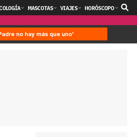
COLOGÍA
MASCOTAS
VIAJES
HORÓSCOPO
'Padre no hay más que uno'