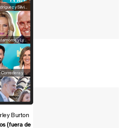
Raúl Rodríguez y Silvia Taulés nos cuentan su papel en 'La familia de la tele'
Kiko Matamoros y Lydia Lozano: "Nuestro público es de todas las edades y RTVE tiene un público muy pegado a las novelas, al que tenemos que captar"
Carlota Corredera y Javier de Hoyos: "La tele tiene que representar al público también y aquí están todos los perfiles posibles&quo;
Así se tomó Felipe VI que la Infanta Sofía no quisiera recibir formación militar
irley Burton
os (fuera de