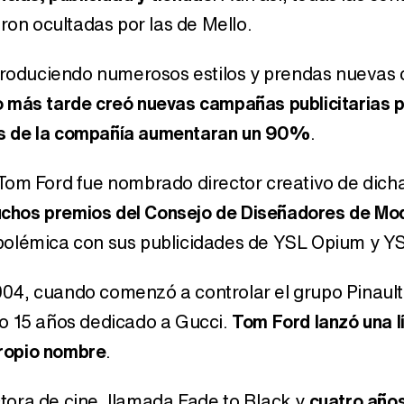
ron ocultadas por las de Mello.
ntroduciendo numerosos estilos y prendas nuevas
 más tarde creó nuevas campañas publicitarias 
ntas de la compañía aumentaran un 90%
.
 Tom Ford fue nombrado director creativo de dich
chos premios del Consejo de Diseñadores de Mo
 polémica con sus publicidades de YSL Opium y Y
04, cuando comenzó a controlar el grupo Pinaul
vo 15 años dedicado a Gucci.
Tom Ford lanzó una l
ropio nombre
.
tora de cine, llamada Fade to Black y
cuatro año