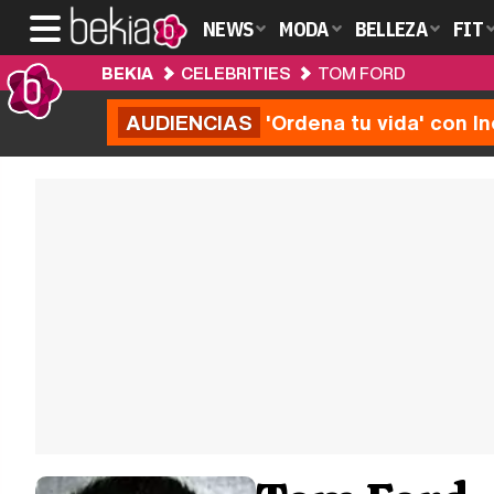
NEWS
MODA
BELLEZA
FIT
BEKIA
CELEBRITIES
TOM FORD
AUDIENCIAS
'Ordena tu vida' con I