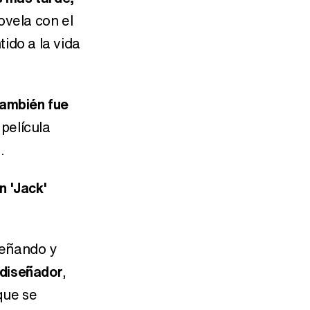
ovela con el
ido a la vida
 también fue
 película
.
n 'Jack'
señando y
 diseñador
,
 que se