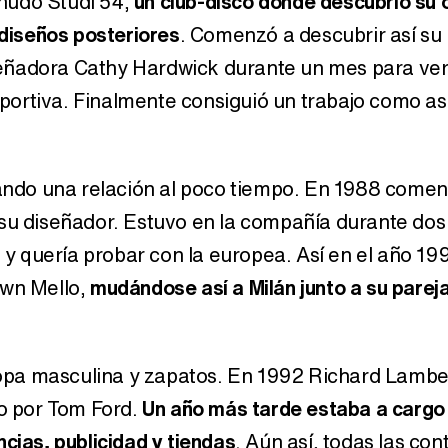
nudo Studi 54,
un club-disco donde descubrió su 
 diseños posteriores
. Comenzó a descubrir así su 
diseñadora Cathy Hardwick durante un mes para ver
ortiva. Finalmente consiguió un trabajo como as
ndo una relación al poco tiempo. En 1988 comenz
 su diseñador. Estuvo en la compañía durante dos
y quería probar con la europea. Así en el año 1
awn Mello,
mudándose así a Milán junto a su parej
pa masculina y zapatos. En 1992 Richard Lamber
do por Tom Ford.
Un año más tarde estaba a cargo
ncias, publicidad y tiendas
. Aún así, todas las con