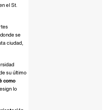
n el St.
Belén Esteban: "Estoy emocionada, muy contenta y muy feliz por llegar a RTVE"
rtes
, donde se
Manu Baqueiro: "Tuve como referente a Bruce Willis en 'Luz de Luna' para mi trabajo en la serie 'Perdiendo el juicio'"
ta ciudad,
ersidad
Magdalena de Suecia responde a las críticas y explica por qué le han permitido lanzar su propio negocio
de su último
oé como
esign lo