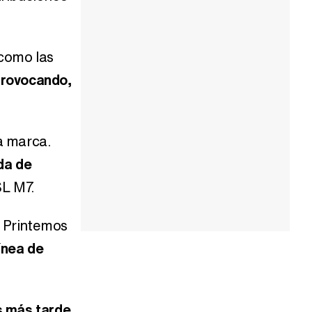
 como las
provocando,
a marca.
da de
SL M7.
t Printemos
ínea de
s más tarde,