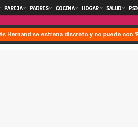
PAREJA
PADRES
COCINA
HOGAR
SALUD
PSI
nés Hernand se estrena discreto y no puede con 