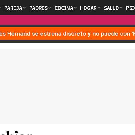
PAREJA
PADRES
COCINA
HOGAR
SALUD
PSI
nés Hernand se estrena discreto y no puede con 