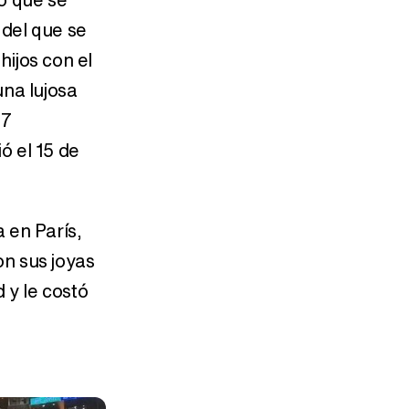
 del que se
hijos con el
 una lujosa
17
ó el 15 de
 en París,
on sus joyas
 y le costó