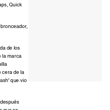
aps, Quick
 bronceador,
da de los
e la marca
illa
 cera de la
ash' que vio
 después
o que se