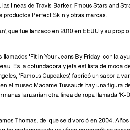
 las lineas de Travis Barker, Fmous Stars and Str
los productos Perfect Skin y otras marcas.
an', que fue lanzado en 2010 en EEUU y su propio
 llamados 'Fit in Your Jeans By Friday' con la ayu
au. Es la cofundadora y jefa estilista de moda d
geles, 'Famous Cupcakes', fabricó un sabor a van
' y en el museo Madame Tussauds hay una figura de
rmanas lanzarían otra linea de ropa llamada 'K-D
Damos Thomas, del que se divorció en 2004. Años
n ha protagonizado un vídeo pornográfico caser