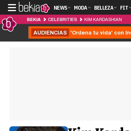
NEWS
MODA
BELLEZA
FIT
BEKIA
CELEBRITIES
KIM KARDASHIAN
AUDIENCIAS
'Ordena tu vida' con I