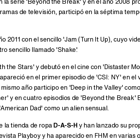
n la serie 'Beyond the Break' y en el año 2008 pr
ogramas de televisión, participó en la séptima tem
o 2011 con el sencillo 'Jam (Turn It Up), cuyo vid
tro sencillo llamado 'Shake'.
h the Stars' y debutó en el cine con 'Distaster Mo
apareció en el primer episodio de 'CSI: NY' en el 
l mismo año participo en 'Deep in the Valley' com
her' y en cuatro episodios de 'Beyond the Break'
 'American Dad' como un alien sensual.
e la tienda de ropa
D-A-S-H
y han lanzado su prop
evista Playboy y ha aparecido en FHM en varias 