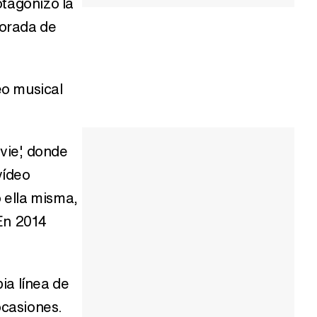
otagonizó la
porada de
eo musical
vie', donde
vídeo
o ella misma,
 En 2014
ia línea de
ocasiones.