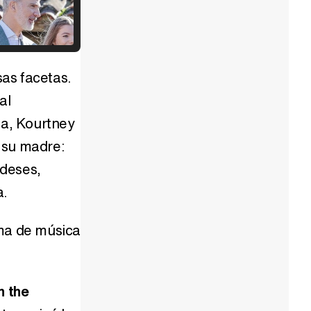
Así se tomó Felipe VI que la Infanta Sofía no quisiera recibir formación militar
as facetas.
al
la, Kourtney
Belén Esteban: "Estoy emocionada, muy contenta y muy feliz por llegar a RTVE"
 su madre:
ndeses,
a.
Manu Baqueiro: "Tuve como referente a Bruce Willis en 'Luz de Luna' para mi trabajo en la serie 'Perdiendo el juicio'"
rma de música
h the
Magdalena de Suecia responde a las críticas y explica por qué le han permitido lanzar su propio negocio