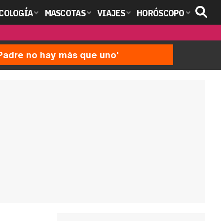
COLOGÍA
MASCOTAS
VIAJES
HORÓSCOPO
'Padre no hay más que uno'