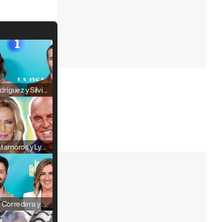
Raúl Rodríguez y Silvia Taulés nos cuentan su papel en 'La familia de la tele'
Kiko Matamoros y Lydia Lozano: "Nuestro público es de todas las edades y RTVE tiene un público muy pegado a las novelas, al que tenemos que captar"
Carlota Corredera y Javier de Hoyos: "La tele tiene que representar al público también y aquí están todos los perfiles posibles&quo;