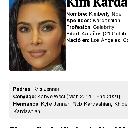
Kim Karda
Nombre:
Kimberly Noel
Apellidos:
Kardashian
Profesión:
Celebrity
Edad:
45 años (21 Octubr
Nació en:
Los Ángeles, Ca
Padres:
Kris Jenner
Cónyuge:
Kanye West
(Mar 2014 - Ene 2021)
Hermanos:
Kylie Jenner
Rob Kardashian
Khloe
Kardashian