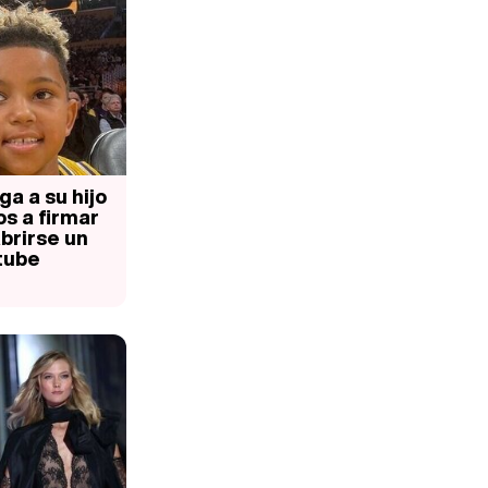
a a su hijo
os a firmar
brirse un
tube