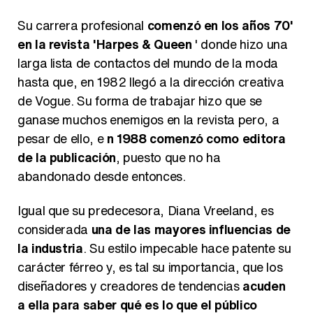
Belén Esteban: "Estoy emocionada, muy contenta y muy feliz por llegar a RTVE"
Su carrera profesional
comenzó en los años 70'
en la revista 'Harpes & Queen
' donde hizo una
larga lista de contactos del mundo de la moda
hasta que, en 1982 llegó a la dirección creativa
Manu Baqueiro: "Tuve como referente a Bruce Willis en 'Luz de Luna' para mi trabajo en la serie 'Perdiendo el juicio'"
de Vogue. Su forma de trabajar hizo que se
ganase muchos enemigos en la revista pero, a
pesar de ello, e
n 1988 comenzó como editora
de la publicación
, puesto que no ha
Magdalena de Suecia responde a las críticas y explica por qué le han permitido lanzar su propio negocio
abandonado desde entonces.
Igual que su predecesora, Diana Vreeland, es
considerada
una de las mayores influencias de
la industria
. Su estilo impecable hace patente su
carácter férreo y, es tal su importancia, que los
diseñadores y creadores de tendencias
acuden
a ella para saber qué es lo que el público