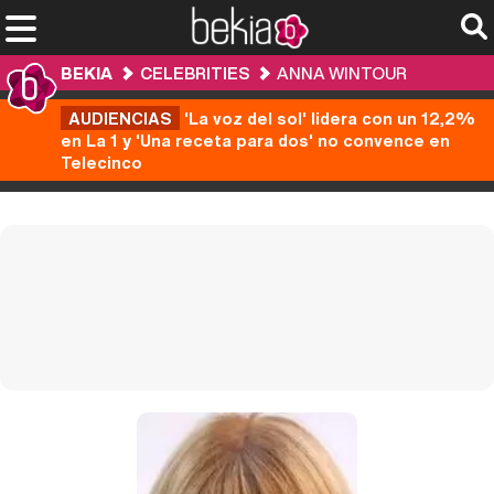
BEKIA
CELEBRITIES
ANNA WINTOUR
AUDIENCIAS
'La voz del sol' lidera con un 12,2%
en La 1 y 'Una receta para dos' no convence en
Telecinco