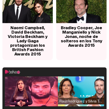
Naomi Campbell,
Bradley Cooper, Joe
David Beckham,
Manganiello y Nick
Victoria Beckham y
Jonas, noche de
Lady Gaga
solteros en los Tony
protagonizan los
Awards 2015
British Fashion
Awards 2015
Raúl Rodríguez y Silvia Taulés nos cuentan su papel en 'La familia de la tele'