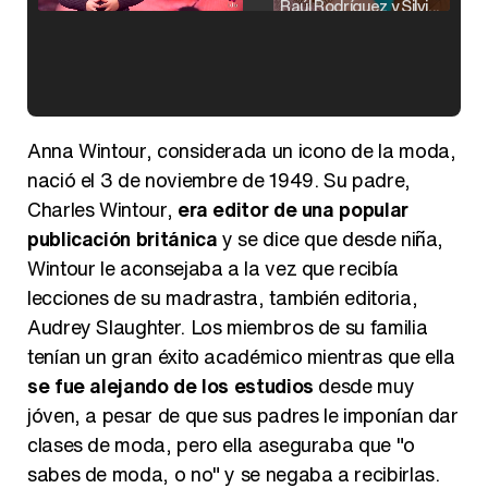
Raúl Rodríguez y Silvia Taulés nos cuentan su papel en 'La familia de la tele'
Kiko Matamoros y Lydia Lozano: "Nuestro público es de todas las edades y RTVE tiene un público muy pegado a las novelas, al que tenemos que captar"
Anna Wintour, considerada un icono de la moda,
nació el 3 de noviembre de 1949. Su padre,
Charles Wintour,
era editor de una popular
publicación británica
y se dice que desde niña,
Carlota Corredera y Javier de Hoyos: "La tele tiene que representar al público también y aquí están todos los perfiles posibles&quo;
Wintour le aconsejaba a la vez que recibía
lecciones de su madrastra, también editoria,
Audrey Slaughter. Los miembros de su familia
tenían un gran éxito académico mientras que ella
Así se tomó Felipe VI que la Infanta Sofía no quisiera recibir formación militar
se fue alejando de los estudios
desde muy
jóven, a pesar de que sus padres le imponían dar
clases de moda, pero ella aseguraba que "o
sabes de moda, o no" y se negaba a recibirlas.