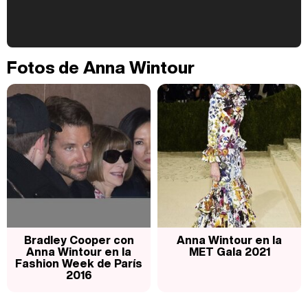
Kiko Matamoros y Lydia Lozano: "Nuestro público es de todas las edades y RTVE tiene un público muy pegado a las novelas, al que tenemos que captar"
Fotos de Anna Wintour
Carlota Corredera y Javier de Hoyos: "La tele tiene que representar al público también y aquí están todos los perfiles posibles&quo;
Así se tomó Felipe VI que la Infanta Sofía no quisiera recibir formación militar
Bradley Cooper con
Anna Wintour en la
Anna Wintour en la
MET Gala 2021
Fashion Week de París
2016
Belén Esteban: "Estoy emocionada, muy contenta y muy feliz por llegar a RTVE"