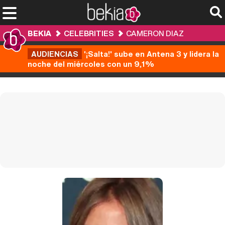
BEKIA
CELEBRITIES
CAMERON DIAZ
AUDIENCIAS
'¡Salta!' sube en Antena 3 y lidera la
noche del miércoles con un 9,1%