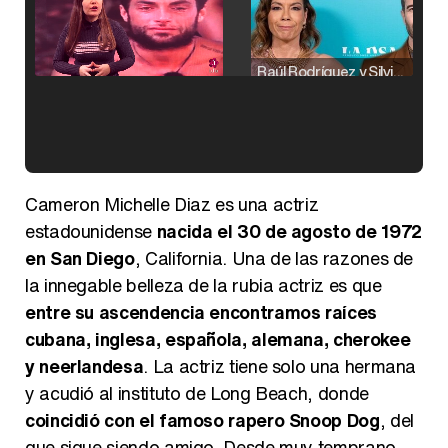
Raúl Rodríguez y Silvia Taulés nos cuentan su papel en 'La familia de la tele'
Kiko Matamoros y Lydia Lozano: "Nuestro público es de todas las edades y RTVE tiene un público muy pegado a las novelas, al que tenemos que captar"
Cameron Michelle Diaz es una actriz
estadounidense
nacida el 30 de agosto de 1972
en San Diego
, California. Una de las razones de
la innegable belleza de la rubia actriz es que
Carlota Corredera y Javier de Hoyos: "La tele tiene que representar al público también y aquí están todos los perfiles posibles&quo;
entre su ascendencia encontramos raíces
cubana, inglesa, española, alemana, cherokee
y neerlandesa
. La actriz tiene solo una hermana
y acudió al instituto de Long Beach, donde
Así se tomó Felipe VI que la Infanta Sofía no quisiera recibir formación militar
coincidió con el famoso rapero Snoop Dog
, del
que sigue siendo amigo. Desde muy temprano