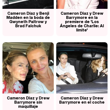
Así se tomó Felipe VI que la Infanta Sofía no quisiera recibir formación militar
Cameron Díaz y Benji
Cameron Diaz y Drew
Madden en la boda de
Barrymore en la
Gwyneth Paltrow y
premiere de 'Los
Brad Falchuk
Ángeles de Charlie: Al
límite'
Belén Esteban: "Estoy emocionada, muy contenta y muy feliz por llegar a RTVE"
Manu Baqueiro: "Tuve como referente a Bruce Willis en 'Luz de Luna' para mi trabajo en la serie 'Perdiendo el juicio'"
Magdalena de Suecia responde a las críticas y explica por qué le han permitido lanzar su propio negocio
Cameron Diaz y Drew
Cameron Diaz y Drew
Barrymore sin
Barrymore en el coche
maquillaje