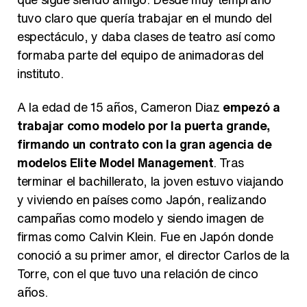
tuvo claro que quería trabajar en el mundo del
espectáculo, y daba clases de teatro así como
formaba parte del equipo de animadoras del
Belén Esteban: "Estoy emocionada, muy contenta y muy feliz por llegar a RTVE"
instituto.
A la edad de 15 años, Cameron Diaz
empezó a
trabajar como modelo por la puerta grande,
Manu Baqueiro: "Tuve como referente a Bruce Willis en 'Luz de Luna' para mi trabajo en la serie 'Perdiendo el juicio'"
firmando un contrato con la gran agencia de
modelos Elite Model Management
. Tras
terminar el bachillerato, la joven estuvo viajando
y viviendo en países como Japón, realizando
Magdalena de Suecia responde a las críticas y explica por qué le han permitido lanzar su propio negocio
campañas como modelo y siendo imagen de
firmas como Calvin Klein. Fue en Japón donde
conoció a su primer amor, el director Carlos de la
Torre, con el que tuvo una relación de cinco
años.