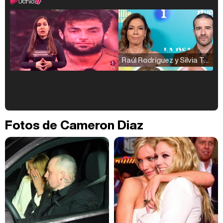
Raúl Rodríguez y Silvia Taulés nos cuentan su papel en 'La familia de la tele'
Kiko Matamoros y Lydia Lozano: "Nuestro público es de todas las edades y RTVE tiene un público muy pegado a las novelas, al que tenemos que captar"
Fotos de Cameron Diaz
Carlota Corredera y Javier de Hoyos: "La tele tiene que representar al público también y aquí están todos los perfiles posibles&quo;