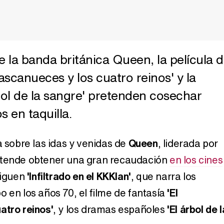
e la banda británica Queen, la película 
cascanueces y los cuatro reinos' y la
bol de la sangre' pretenden cosechar
 en taquilla.
a sobre las idas y venidas de
Queen
, liderada por
etende obtener una gran recaudación
en los cines
 siguen
'Infiltrado en el KKKlan'
, que narra los
 en los años 70, el filme de fantasía
'El
atro reinos'
, y los dramas españoles
'El árbol de l