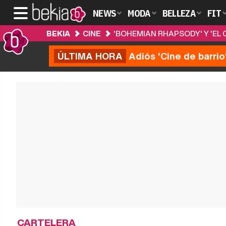
NEWS
MODA
BELLEZA
FIT
BEKIA
CINE
'BOHEMIAN RHAPSODY' Y 'EL
ÚLTIMA HORA
Adiós 'Cine de barrio
CARTELERA