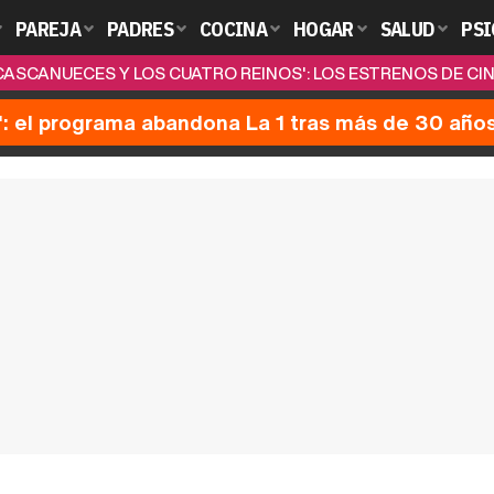
PAREJA
PADRES
COCINA
HOGAR
SALUD
PSI
 CASCANUECES Y LOS CUATRO REINOS': LOS ESTRENOS DE C
': el programa abandona La 1 tras más de 30 año