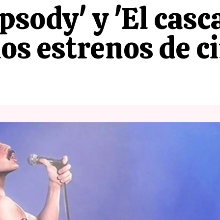
sody' y 'El casca
 los estrenos de 