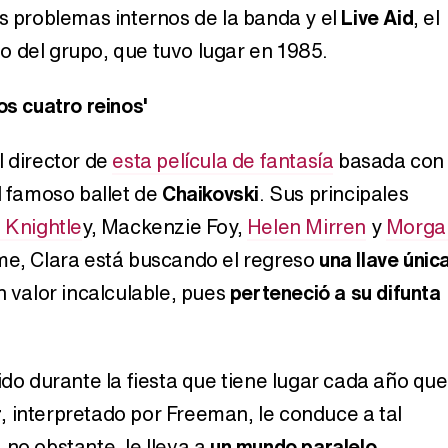
os problemas internos de la banda y el
Live Aid
, el
 del grupo, que tuvo lugar en 1985.
os cuatro reinos'
l director de
esta película de fantasía
basada con
l famoso ballet de
Chaikovski
. Sus principales
 Knightle
y, Mackenzie Foy,
Helen Mirren
y
Morga
ilme, Clara está buscando el regreso
una llave únic
n valor incalculable, pues
perteneció a su difunta
cido durante la fiesta que tiene lugar cada año que
r
, interpretado por Freeman, le conduce a tal
 no obstante, le lleva a
un mundo paralelo