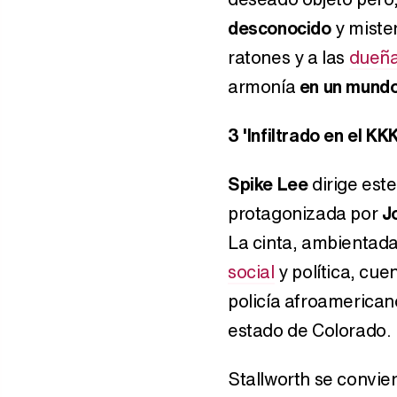
desconocido
y mister
ratones y a las
dueña
armonía
en un mundo
3
'Infiltrado en el KK
Spike Lee
dirige este
protagonizada por
J
La cinta, ambientada
social
y política, cuen
policía afroamericano
estado de Colorado.
Stallworth se convier