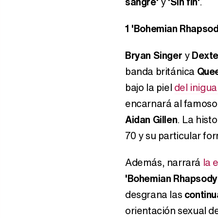
sangre'
y
'Sin fin'
.
1
'Bohemian Rhapsod
Bryan Singer
y
Dexte
banda británica
Que
bajo la piel
del inigua
encarnará al famoso 
Aidan Gillen
. La hist
70 y su particular fo
Además, narrará
la 
'Bohemian Rhapsody
desgrana las
continu
orientación sexual 