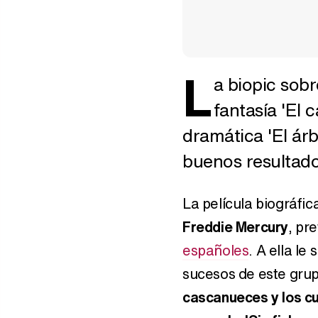
L
a biopic sobr
fantasía 'El 
dramática 'El ár
buenos resultados
La película biográfic
Freddie Mercury
, pr
españoles
. A ella le
sucesos de este grupo
cascanueces y los cu