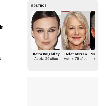
ROSTROS
la
Keira Knightley
Helen Mirren
Morgan 
s
Actriz, 39 años
Actriz, 79 años
Actor, 