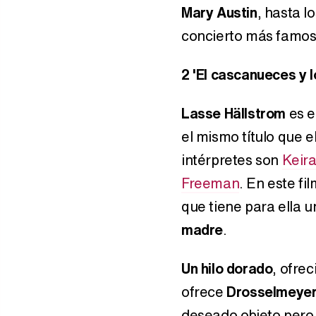
Mary Austin
, hasta l
concierto más famoso
2
'El cascanueces y l
Lasse Hällstrom
es e
el mismo título que e
intérpretes son
Keira
Freeman
. En este f
que tiene para ella u
madre
.
Un hilo dorado
, ofre
ofrece
Drosselmeye
deseado objeto pero,