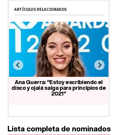
ARTÍCULOS RELACIONADOS
0
Ana Guerra: "Estoy escribiendo el
Manuel 
as
disco y ojalá salga para principios de
cuenta q
2021"
necesari
Lista completa de nominados