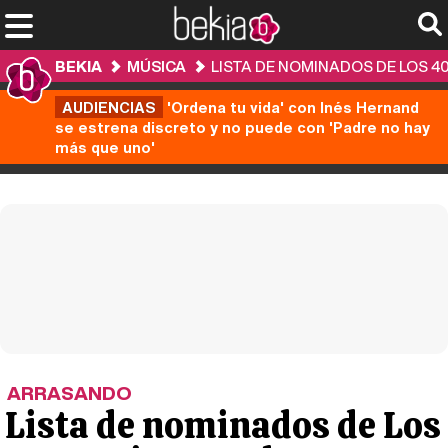
BEKIA
MÚSICA
LISTA DE NOMINADOS DE LOS 4
AUDIENCIAS
'Ordena tu vida' con Inés Hernand
se estrena discreto y no puede con 'Padre no hay
más que uno'
ARRASANDO
Lista de nominados de Los