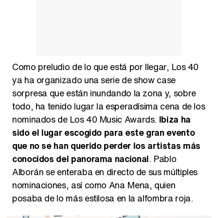
Manu Baqueiro: "Tuve como referente a Bruce Willis en 'Luz de Luna' para mi trabajo en la serie 'Perdiendo el juicio'"
Magdalena de Suecia responde a las críticas y explica por qué le han permitido lanzar su propio negocio
Como preludio de lo que está por llegar, Los 40
ya ha organizado una serie de show case
sorpresa que están inundando la zona y, sobre
todo, ha tenido lugar la esperadísima cena de los
nominados de Los 40 Music Awards.
Ibiza ha
sido el lugar escogido para este gran evento
que no se han querido perder los artistas más
conocidos del panorama nacional
. Pablo
Alborán se enteraba en directo de sus múltiples
nominaciones, así como Ana Mena, quien
posaba de lo más estilosa en la alfombra roja.