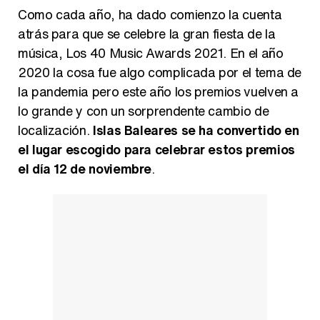
Kiko Matamoros y Lydia Lozano: "Nuestro público es de todas las edades y RTVE tiene un público muy pegado a las novelas, al que tenemos que captar"
Como cada año, ha dado comienzo la cuenta
atrás para que se celebre la gran fiesta de la
música, Los 40 Music Awards 2021. En el año
2020 la cosa fue algo complicada por el tema de
Carlota Corredera y Javier de Hoyos: "La tele tiene que representar al público también y aquí están todos los perfiles posibles&quo;
la pandemia pero este año los premios vuelven a
lo grande y con un sorprendente cambio de
localización.
Islas Baleares se ha convertido en
el lugar escogido para celebrar estos premios
Así se tomó Felipe VI que la Infanta Sofía no quisiera recibir formación militar
el día 12 de noviembre
.
Belén Esteban: "Estoy emocionada, muy contenta y muy feliz por llegar a RTVE"