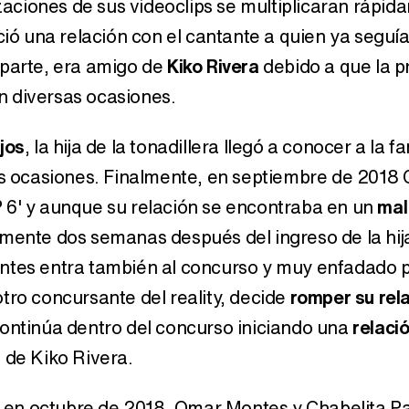
izaciones de sus videoclips se multiplicaran rápid
ció una relación con el cantante a quien ya seguía
 parte, era amigo de
Kiko Rivera
debido a que la p
n diversas ocasiones.
ajos
, la hija de la tonadillera llegó a conocer a la fa
sas ocasiones. Finalmente, en septiembre de 2018 
 6' y aunque su relación se encontraba en un
mal
amente dos semanas después del ingreso de la hija
ntes entra también al concurso y muy enfadado p
tro concursante del reality, decide
romper su rel
continúa dentro del concurso iniciando una
relaci
a de Kiko Rivera.
ty en octubre de 2018, Omar Montes y Chabelita P