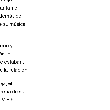
 cantante
 además de
de su música
Beno y
ón
. El
ue estaban,
 la relación.
oja,
el
rrería de su
VIP 6'.