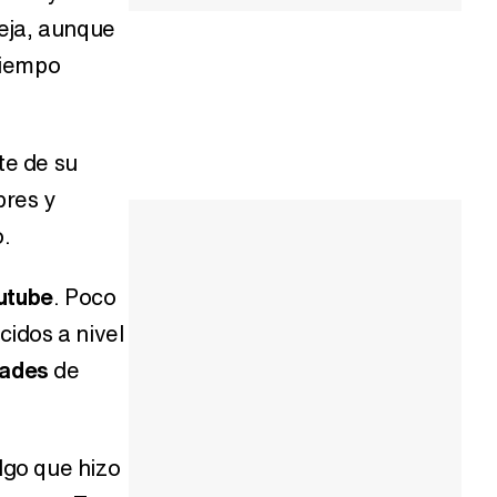
reja, aunque
tiempo
te de su
bres y
o.
utube
. Poco
idos a nivel
dades
de
algo que hizo