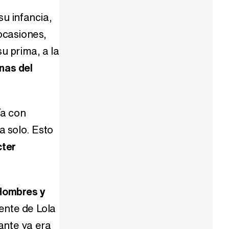
Así se tomó Felipe VI que la Infanta Sofía no quisiera recibir formación militar
u infancia,
ocasiones,
u prima, a la
Belén Esteban: "Estoy emocionada, muy contenta y muy feliz por llegar a RTVE"
nas del
a con
Manu Baqueiro: "Tuve como referente a Bruce Willis en 'Luz de Luna' para mi trabajo en la serie 'Perdiendo el juicio'"
a solo. Esto
cter
Magdalena de Suecia responde a las críticas y explica por qué le han permitido lanzar su propio negocio
Hombres y
ente de Lola
ante ya era