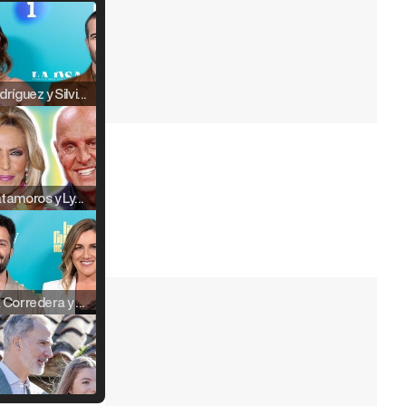
Raúl Rodríguez y Silvia Taulés nos cuentan su papel en 'La familia de la tele'
Kiko Matamoros y Lydia Lozano: "Nuestro público es de todas las edades y RTVE tiene un público muy pegado a las novelas, al que tenemos que captar"
Carlota Corredera y Javier de Hoyos: "La tele tiene que representar al público también y aquí están todos los perfiles posibles&quo;