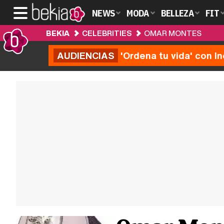
NEWS
MODA
BELLEZA
FIT
BEKIA
CELEBRITIES
OMAR MONTES
AUDIENCIAS
'Ordena tu vida' con I