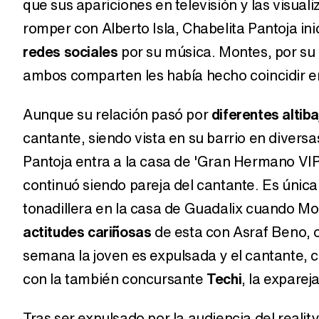
que sus apariciones en televisión y las visual
romper con Alberto Isla, Chabelita Pantoja ini
redes sociales
por su música. Montes, por su
ambos comparten les había hecho coincidir e
Aunque su relación pasó por
diferentes altib
cantante, siendo vista en su barrio en diver
Pantoja entra a la casa de 'Gran Hermano VIP
continuó siendo pareja del cantante. Es únic
tonadillera en la casa de Guadalix cuando Mo
actitudes cariñosas
de esta con Asraf Beno, o
semana la joven es expulsada y el cantante, 
con la también concursante
Techi
, la exparej
Tras ser expulsado por la audiencia del reali