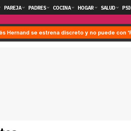
PAREJA
PADRES
COCINA
HOGAR
SALUD
PSI
nés Hernand se estrena discreto y no puede con 