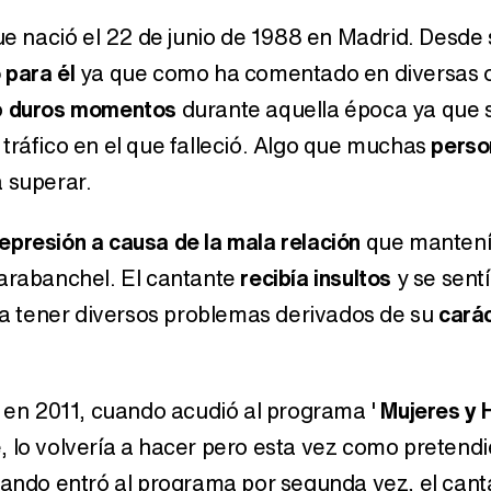
e nació el 22 de junio de 1988 en Madrid. Desde s
 para él
ya que como ha comentado en diversas 
ó
duros momentos
durante aquella época ya que s
tráfico en el que falleció. Algo que muchas
perso
 superar.
epresión a causa de la mala relación
que mantení
Carabanchel. El cantante
recibía insultos
y se sentí
a tener diversos problemas derivados de su
cará
e en 2011, cuando acudió al programa '
Mujeres y 
 lo volvería a hacer pero esta vez como pretendi
uando entró al programa por segunda vez, el cant