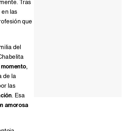
amente. Tras
 en las
rofesión que
milia del
Chabelita
 momento
,
 de la
or las
ación
. Esa
ón amorosa
antoja