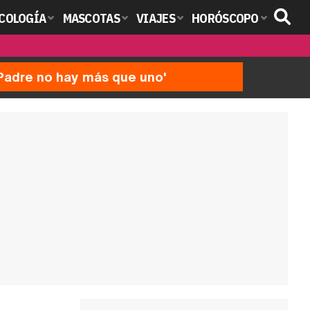
COLOGÍA
MASCOTAS
VIAJES
HORÓSCOPO
'Padre no hay más que uno'