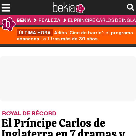
BEKIA
REALEZA
EL PRÍNCIPE CARLOS DE INGL
ÚLTIMA HORA
Adiós 'Cine de barrio': el programa
abandona La 1 tras más de 30 años
ROYAL DE RÉCORD
El Príncipe Carlos de
Inglaterra en 7 dramas y