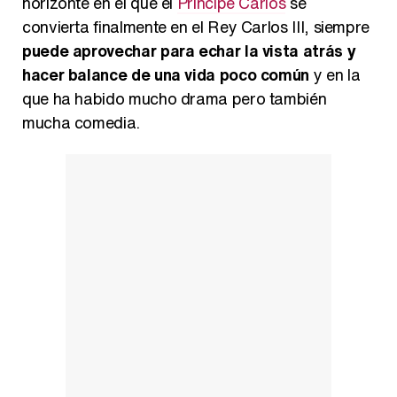
horizonte en el que el
Príncipe Carlos
se
convierta finalmente en el Rey Carlos III, siempre
Carlota Corredera y Javier de Hoyos: "La tele tiene que representar al público también y aquí están todos los perfiles posibles&quo;
puede aprovechar para echar la vista atrás y
hacer balance de una vida poco común
y en la
que ha habido mucho drama pero también
mucha comedia.
Así se tomó Felipe VI que la Infanta Sofía no quisiera recibir formación militar
Belén Esteban: "Estoy emocionada, muy contenta y muy feliz por llegar a RTVE"
Manu Baqueiro: "Tuve como referente a Bruce Willis en 'Luz de Luna' para mi trabajo en la serie 'Perdiendo el juicio'"