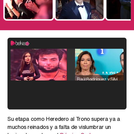
Raúl Rodríguez y Silvia Taulés nos cuentan su papel en 'La familia de la tele'
Kiko Matamoros y Lydia Lozano: "Nuestro público es de todas las edades y RTVE tiene un público muy pegado a las novelas, al que tenemos que captar"
Su etapa como Heredero al Trono supera ya a
muchos reinados y a falta de vislumbrar un