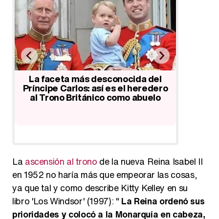
la
La faceta más desconocida del
Naomi
ar
Príncipe Carlos: así es el heredero
felicit
al Trono Británico como abuelo
Inglate
La
ascensión al trono
de la nueva Reina Isabel II
en 1952 no haría más que empeorar las cosas,
ya que tal y como describe Kitty Kelley en su
libro 'Los Windsor' (1997): "
La Reina ordenó sus
prioridades y colocó a la Monarquía en cabeza,