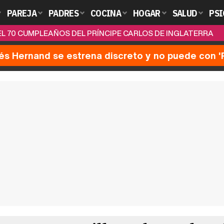
PAREJA
PADRES
COCINA
HOGAR
SALUD
PSI
EL 70 CUMPLEAÑOS DEL PRÍNCIPE CARLOS DE INGLATERRA
nés Hernand se estrena discreto y no puede con 