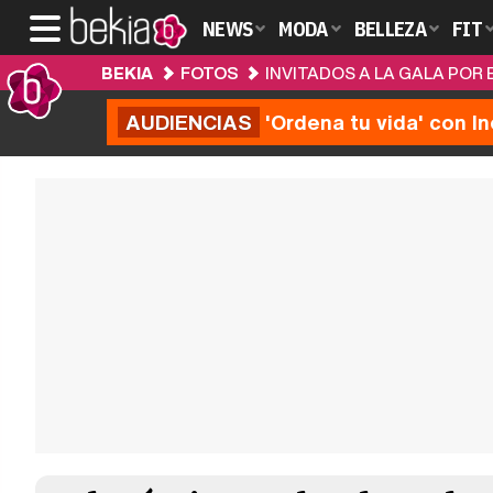
NEWS
MODA
BELLEZA
FIT
BEKIA
FOTOS
INVITADOS A LA GALA POR 
AUDIENCIAS
'Ordena tu vida' con I