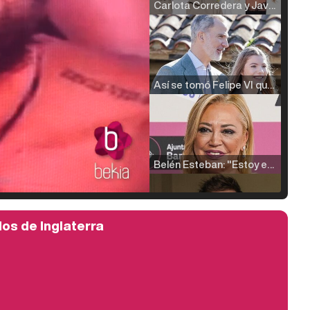
Carlota Corredera y Javier de Hoyos: "La tele tiene que representar al público también y aquí están todos los perfiles posibles&quo;
Así se tomó Felipe VI que la Infanta Sofía no quisiera recibir formación militar
Belén Esteban: "Estoy emocionada, muy contenta y muy feliz por llegar a RTVE"
los de Inglaterra
Manu Baqueiro: "Tuve como referente a Bruce Willis en 'Luz de Luna' para mi trabajo en la serie 'Perdiendo el juicio'"