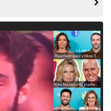
Raúl Rodríguez y Silvia Taulés nos cuentan su papel en 'La familia de la tele'
Kiko Matamoros y Lydia Lozano: "Nuestro público es de todas las edades y RTVE tiene un público muy pegado a las novelas, al que tenemos que captar"