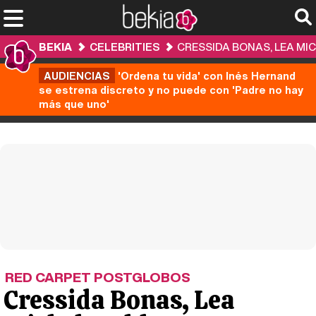
BEKIA
CELEBRITIES
CRESSIDA BONAS, LEA MIC
AUDIENCIAS
'Ordena tu vida' con Inés Hernand
se estrena discreto y no puede con 'Padre no hay
más que uno'
RED CARPET POSTGLOBOS
Cressida Bonas, Lea