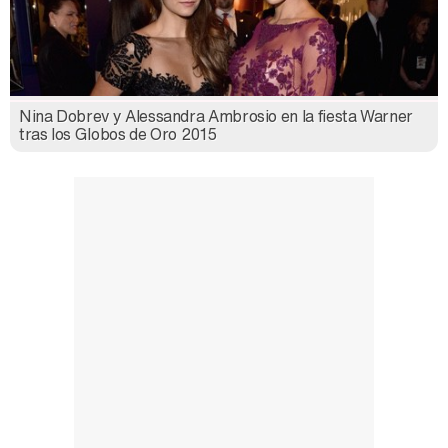
Carlota Corredera y Javier de Hoyos: "La tele tiene que representar al público también y aquí están todos los perfiles posibles&quo;
Nina Dobrev y Alessandra Ambrosio en la fiesta Warner
Así se tomó Felipe VI que la Infanta Sofía no quisiera recibir formación militar
tras los Globos de Oro 2015
Belén Esteban: "Estoy emocionada, muy contenta y muy feliz por llegar a RTVE"
Manu Baqueiro: "Tuve como referente a Bruce Willis en 'Luz de Luna' para mi trabajo en la serie 'Perdiendo el juicio'"