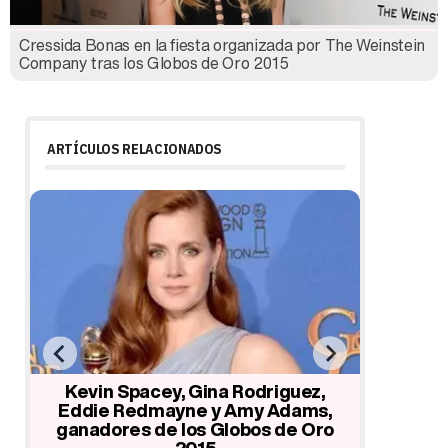
Cressida Bonas en la fiesta organizada por The Weinstein
Company tras los Globos de Oro 2015
ARTÍCULOS RELACIONADOS
s
Kevin Spacey, Gina Rodriguez,
Benedi
tas
Eddie Redmayne y Amy Adams,
Hunter,
ganadores de los Globos de Oro
Bagsha
2015
Justin 