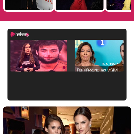
Raúl Rodríguez y Silvia Taulés nos cuentan su papel en 'La familia de la tele'
Kiko Matamoros y Lydia Lozano: "Nuestro público es de todas las edades y RTVE tiene un público muy pegado a las novelas, al que tenemos que captar"