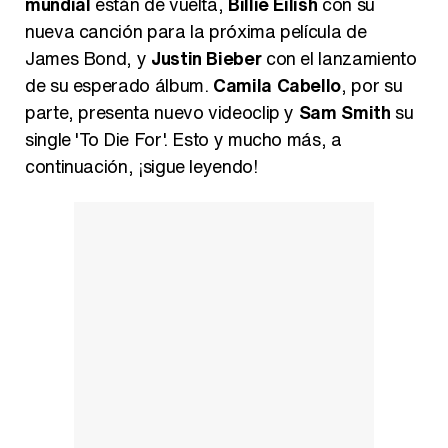
mundial
están de vuelta,
Billie Eilish
con su
nueva canción para la próxima película de
James Bond, y
Justin Bieber
con el lanzamiento
Carlota Corredera y Javier de Hoyos: "La tele tiene que representar al público también y aquí están todos los perfiles posibles&quo;
de su esperado álbum.
Camila Cabello
, por su
parte, presenta nuevo videoclip y
Sam Smith
su
single 'To Die For'. Esto y mucho más, a
continuación, ¡sigue leyendo!
Así se tomó Felipe VI que la Infanta Sofía no quisiera recibir formación militar
Belén Esteban: "Estoy emocionada, muy contenta y muy feliz por llegar a RTVE"
Manu Baqueiro: "Tuve como referente a Bruce Willis en 'Luz de Luna' para mi trabajo en la serie 'Perdiendo el juicio'"