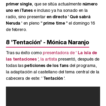
primer single
, que se sitúa actualmente
número
uno en iTunes
e incluso ya ha sonado en la
radio, sino presentar
en directo
'
Qué sabrá
Neruda
' en pleno "
prime time
" el domingo 16
de febrero.
8
'Tentación' - Mónica Naranjo
Tras su éxito como
presentadora de '
La isla de
las tentaciones
'
,
la artista
presentó, después de
todas las
peticiones de los fans
del programa,
la adaptación al castellano del tema central de la
cabecera de este: '
Tentación
'.