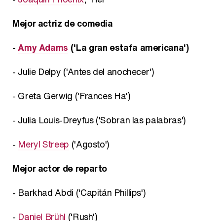
Mejor actriz de comedia
-
Amy Adams
('La gran estafa americana')
- Julie Delpy ('Antes del anochecer')
- Greta Gerwig ('Frances Ha')
- Julia Louis-Dreyfus ('Sobran las palabras')
-
Meryl Streep
('Agosto')
Mejor actor de reparto
- Barkhad Abdi ('Capitán Phillips')
-
Daniel Brühl
('Rush')