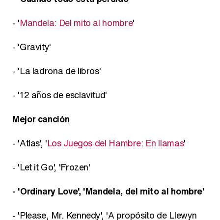
- '
Mandela: Del mito al hombre
'
- 'Gravity'
- 'La ladrona de libros'
- '12 años de esclavitud'
Mejor canción
- 'Atlas', '
Los Juegos del Hambre: En llamas
'
- 'Let it Go', 'Frozen'
- 'Ordinary Love', 'Mandela, del mito al hombre'
- 'Please, Mr. Kennedy', 'A propósito de Llewyn