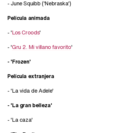
- June Squibb ('Nebraska')
Película animada
- '
Los Croods
'
- '
Gru 2. Mi villano favorito
'
- 'Frozen'
Película extranjera
- 'La vida de Adele'
- 'La gran belleza'
- 'La caza'