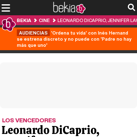
BEKIA
CINE
LEONARDO DICAPRIO, JENNIFER L
AUDIENCIAS
'Ordena tu vida' con Inés Hernand
se estrena discreto y no puede con 'Padre no hay
más que uno'
LOS VENCEDORES
Leonardo DiCaprio,