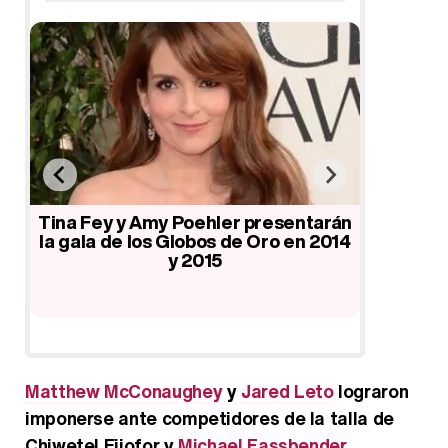
s
Tina Fey y Amy Poehler presentarán
Idris
con
la gala de los Globos de Oro en 2014
Leonardo
y 2015
nominado
Matthew McConaughey
y
Jared Leto
lograron
imponerse ante competidores de la talla de
Chiwetel Ejiofor y
Michael Fassbender
,