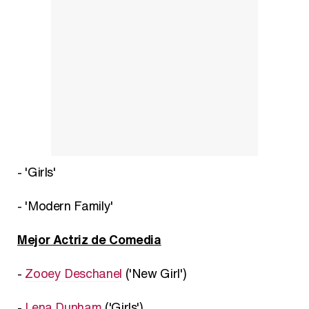
- 'Girls'
- 'Modern Family'
Mejor Actriz de Comedia
-
Zooey Deschanel
('New Girl')
-
Lena Dunham
('Girls')