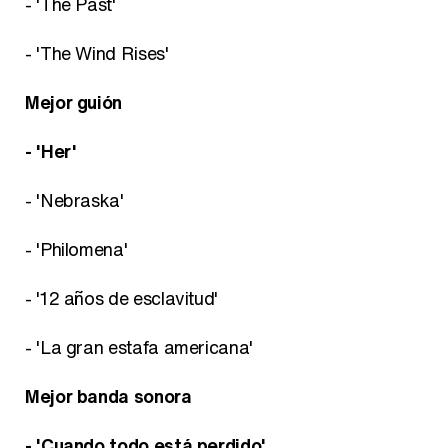
- 'The Past'
- 'The Wind Rises'
Mejor guión
- 'Her'
- 'Nebraska'
- 'Philomena'
- '12 años de esclavitud'
- 'La gran estafa americana'
Mejor banda sonora
- 'Cuando todo está perdido'