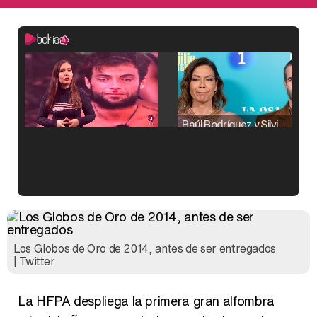
Raúl Rodríguez y Silvia Taulés nos cuentan su papel en 'La familia de la tele'
Kiko Matamoros y Lydia Lozano: "Nuestro público es de todas las edades y RTVE tiene un público muy pegado a las novelas, al que tenemos que captar"
Los Globos de Oro de 2014, antes de ser entregados
| Twitter
Carlota Corredera y Javier de Hoyos: "La tele tiene que representar al público también y aquí están todos los perfiles posibles&quo;
La HFPA despliega la primera gran alfombra