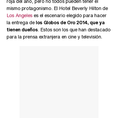
roja del año, pero no todos pueden tener el
mismo protagonismo. El Hotel Beverly Hilton de
Los Angeles
es el escenario elegido para hacer
Así se tomó Felipe VI que la Infanta Sofía no quisiera recibir formación militar
la entrega de
los
Globos de Oro 2014
, que ya
tienen dueños
. Estos son los que han destacado
para la prensa extranjera en cine y televisión.
Belén Esteban: "Estoy emocionada, muy contenta y muy feliz por llegar a RTVE"
Manu Baqueiro: "Tuve como referente a Bruce Willis en 'Luz de Luna' para mi trabajo en la serie 'Perdiendo el juicio'"
Magdalena de Suecia responde a las críticas y explica por qué le han permitido lanzar su propio negocio