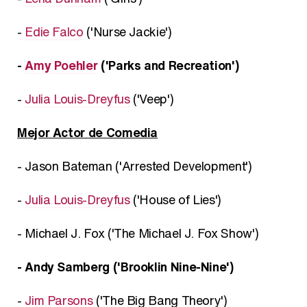
-
Edie Falco
('Nurse Jackie')
-
Amy Poehler
('Parks and Recreation')
-
Julia Louis-Dreyfus
('Veep')
Mejor Actor de Comedia
- Jason Bateman ('Arrested Development')
-
Julia Louis-Dreyfus
('House of Lies')
- Michael J. Fox ('The Michael J. Fox Show')
- Andy Samberg ('Brooklin Nine-Nine')
-
Jim Parsons
('The Big Bang Theory')