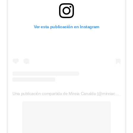
Ver esta publicación en Instagram
Una publicación compartida de Mireia Canalda (@mireiacanalda_)
e