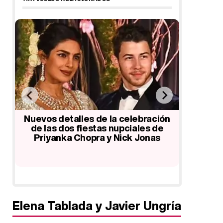
Nuevos detalles de la celebración
Pelayo D
8
de las dos fiestas nupciales de
Bisbal
Priyanka Chopra y Nick Jonas
bod
Elena Tablada y Javier Ungría