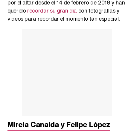
por el altar desde el 14 de febrero de 2018 y han
querido
recordar su gran día
con fotografías y
videos para recordar el momento tan especial.
Manu Baqueiro: "Tuve como referente a Bruce Willis en 'Luz de Luna' para mi trabajo en la serie 'Perdiendo el juicio'"
Magdalena de Suecia responde a las críticas y explica por qué le han permitido lanzar su propio negocio
Mireia Canalda y Felipe López