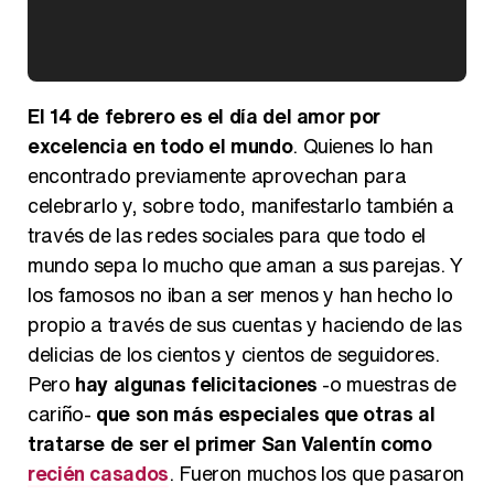
Kiko Matamoros y Lydia Lozano: "Nuestro público es de todas las edades y RTVE tiene un público muy pegado a las novelas, al que tenemos que captar"
El 14 de febrero es el día del amor por
excelencia en todo el mundo
. Quienes lo han
encontrado previamente aprovechan para
celebrarlo y, sobre todo, manifestarlo también a
Carlota Corredera y Javier de Hoyos: "La tele tiene que representar al público también y aquí están todos los perfiles posibles&quo;
través de las redes sociales para que todo el
mundo sepa lo mucho que aman a sus parejas. Y
los famosos no iban a ser menos y han hecho lo
propio a través de sus cuentas y haciendo de las
Así se tomó Felipe VI que la Infanta Sofía no quisiera recibir formación militar
delicias de los cientos y cientos de seguidores.
Pero
hay algunas felicitaciones
-o muestras de
cariño-
que son más especiales que otras al
tratarse de ser el primer San Valentín como
recién casados
. Fueron muchos los que pasaron
Belén Esteban: "Estoy emocionada, muy contenta y muy feliz por llegar a RTVE"