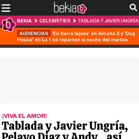
BEKIA
CELEBRITIES
TABLADA Y JAVIER UNGRÍA
AUDIENCIAS
'En tierra lejana' en Antena 3 y 'Dog
House' en La 1 se reparten la noche del martes
¡VIVA EL AMOR!
Tablada y Javier Ungría,
Pelayo Diaz y Andy... así