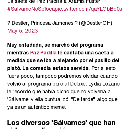
La saeta de Paz Padilla a Aramis Fuster
#SalvameNoSeToca
pic.twitter.com/qaYLGbBo0s
? Destler, Princesa Jamones ? (@DestlerGH)
May 5, 2023
Muy enfadada, se marchó del programa
mientras
Paz Padilla
le cantaba una saeta a
medida que se iba a alejando por el pasillo del
plató. La comedia estaba servida
. Por si esto
fuera poco, tampoco podremos olvidar cuando
volvió al programa pero al Deluxe. Lydia Lozano
le recordó que había dicho que no volvería a
'Sálvame' y ella puntualizó: "De tarde", algo que
ya es un auténtico meme.
Los diversos 'Sálvames' que han