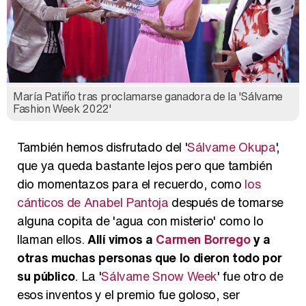
María Patiño tras proclamarse ganadora de la 'Sálvame
Fashion Week 2022'
También hemos disfrutado del '
Sálvame Okupa
',
que ya queda bastante lejos pero que también
dio momentazos para el recuerdo, como
los
cánticos de Anabel Pantoja
después de tomarse
alguna copita de 'agua con misterio' como lo
llaman ellos.
Allí vimos a
Carmen Borrego
y a
otras muchas personas que lo dieron todo por
su público
. La '
Sálvame Snow Week
' fue otro de
esos inventos y el premio fue goloso, ser