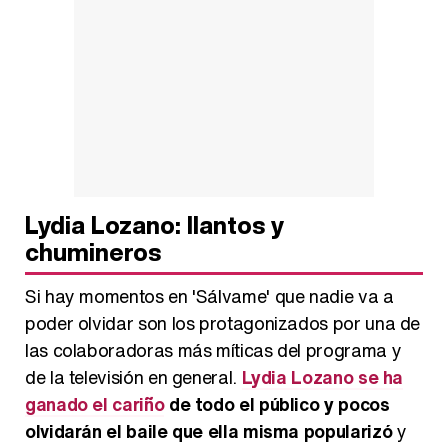
Manu Baqueiro: "Tuve como referente a Bruce Willis en 'Luz de Luna' para mi trabajo en la serie 'Perdiendo el juicio'"
Magdalena de Suecia responde a las críticas y explica por qué le han permitido lanzar su propio negocio
Lydia Lozano: llantos y
chumineros
Si hay momentos en 'Sálvame' que nadie va a
poder olvidar son los protagonizados por una de
las colaboradoras más míticas del programa y
de la televisión en general.
Lydia Lozano se ha
ganado el cariño
de todo el público y pocos
olvidarán el baile que ella misma popularizó
y