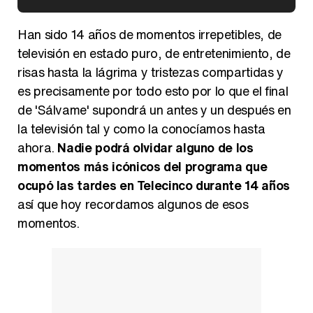
Kiko Matamoros y Lydia Lozano: "Nuestro público es de todas las edades y RTVE tiene un público muy pegado a las novelas, al que tenemos que captar"
Han sido 14 años de momentos irrepetibles, de
televisión en estado puro, de entretenimiento, de
risas hasta la lágrima y tristezas compartidas y
es precisamente por todo esto por lo que el final
Carlota Corredera y Javier de Hoyos: "La tele tiene que representar al público también y aquí están todos los perfiles posibles&quo;
de 'Sálvame' supondrá un antes y un después en
la televisión tal y como la conocíamos hasta
ahora.
Nadie podrá olvidar alguno de los
momentos más icónicos del programa que
Así se tomó Felipe VI que la Infanta Sofía no quisiera recibir formación militar
ocupó las tardes en Telecinco durante 14 años
así que hoy recordamos algunos de esos
momentos.
Belén Esteban: "Estoy emocionada, muy contenta y muy feliz por llegar a RTVE"