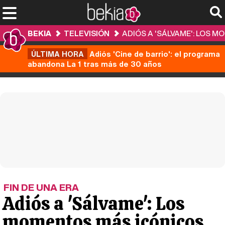
BEKIA
TELEVISIÓN
ADIÓS A 'SÁLVAME': LOS 
ÚLTIMA HORA
Adiós 'Cine de barrio': el programa
abandona La 1 tras más de 30 años
FIN DE UNA ERA
Adiós a 'Sálvame': Los
momentos más icónicos