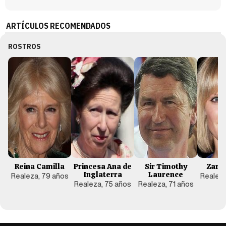
ARTÍCULOS RECOMENDADOS
ROSTROS
Reina Camilla
Princesa Ana de
Sir Timothy
Zara 
Inglaterra
Laurence
Realeza, 79 años
Realeza
Realeza, 75 años
Realeza, 71 años