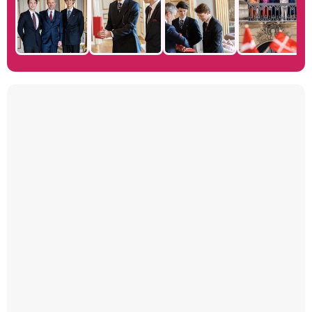
Manu Baqueiro: "Tuve como referente a Bruce Willis en 'Luz de Luna' para mi trabajo en la serie 'Perdiendo el juicio'"
Magdalena de Suecia responde a las críticas y explica por qué le han permitido lanzar su propio negocio