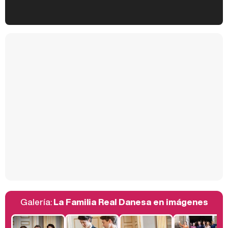
Kiko Matamoros y Lydia Lozano: "Nuestro público es de todas las edades y RTVE tiene un público muy pegado a las novelas, al que tenemos que captar"
Carlota Corredera y Javier de Hoyos: "La tele tiene que representar al público también y aquí están todos los perfiles posibles&quo;
Así se tomó Felipe VI que la Infanta Sofía no quisiera recibir formación militar
Galería:
La Familia Real Danesa en imágenes
Belén Esteban: "Estoy emocionada, muy contenta y muy feliz por llegar a RTVE"