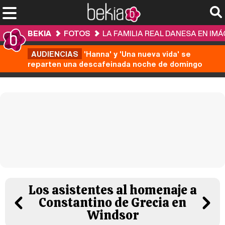
BEKIA
FOTOS
LA FAMILIA REAL DANESA EN IM
AUDIENCIAS
'Hanna' y 'Una nueva vida' se
reparten una descafeinada noche de domingo
Los asistentes al homenaje a
Constantino de Grecia en
Windsor