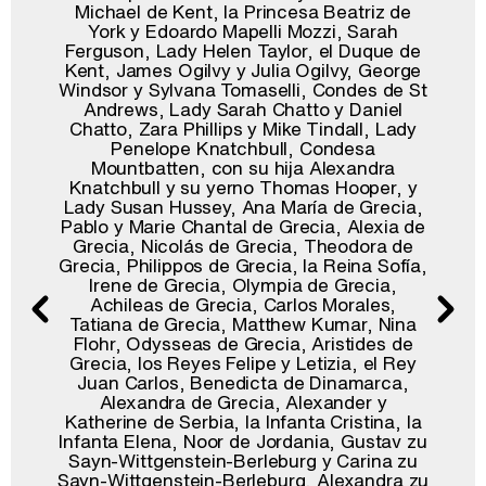
Michael de Kent, la Princesa Beatriz de
York y Edoardo Mapelli Mozzi, Sarah
Ferguson, Lady Helen Taylor, el Duque de
Kent, James Ogilvy y Julia Ogilvy, George
Windsor y Sylvana Tomaselli, Condes de St
Andrews, Lady Sarah Chatto y Daniel
Chatto, Zara Phillips y Mike Tindall, Lady
Penelope Knatchbull, Condesa
Mountbatten, con su hija Alexandra
Knatchbull y su yerno Thomas Hooper, y
Lady Susan Hussey, Ana María de Grecia,
Pablo y Marie Chantal de Grecia, Alexia de
Grecia, Nicolás de Grecia, Theodora de
Grecia, Philippos de Grecia, la Reina Sofía,
Irene de Grecia, Olympia de Grecia,
Achileas de Grecia, Carlos Morales,
Tatiana de Grecia, Matthew Kumar, Nina
Flohr, Odysseas de Grecia, Aristides de
Grecia, los Reyes Felipe y Letizia, el Rey
Juan Carlos, Benedicta de Dinamarca,
Alexandra de Grecia, Alexander y
Katherine de Serbia, la Infanta Cristina, la
Infanta Elena, Noor de Jordania, Gustav zu
Sayn-Wittgenstein-Berleburg y Carina zu
Sayn-Wittgenstein-Berleburg, Alexandra zu