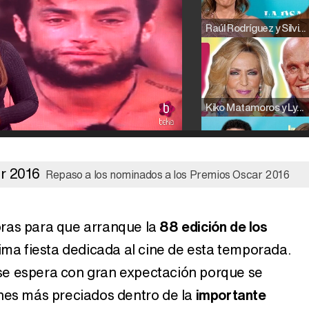
Raúl Rodríguez y Silvia Taulés nos cuentan su papel en 'La familia de la tele'
Kiko Matamoros y Lydia Lozano: "Nuestro público es de todas las edades y RTVE tiene un público muy pegado a las novelas, al que tenemos que captar"
Repaso a los nominados a los Premios Oscar 2016
Carlota Corredera y Javier de Hoyos: "La tele tiene que representar al público también y aquí están todos los perfiles posibles&quo;
ras para que arranque la
88 edición de los
ltima fiesta dedicada al cine de esta temporada.
Así se tomó Felipe VI que la Infanta Sofía no quisiera recibir formación militar
e espera con gran expectación porque se
nes más preciados dentro de la
importante