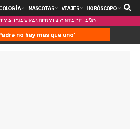
COLOGÍA
MASCOTAS
VIAJES
HORÓSCOPO
 Y ALICIA VIKANDER Y LA CINTA DEL AÑO
'Padre no hay más que uno'