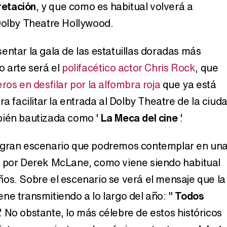
pretación
, y que como es habitual volverá a
Dolby Theatre Hollywood.
Belén Esteban: "Estoy emocionada, muy contenta y muy feliz por llegar a RTVE"
entar la gala de las estatuillas doradas más
o arte será el
polifacético actor Chris Rock
, que
ros en desfilar por la alfombra roja
que ya está
Manu Baqueiro: "Tuve como referente a Bruce Willis en 'Luz de Luna' para mi trabajo en la serie 'Perdiendo el juicio'"
ra facilitar la entrada al Dolby Theatre de la ciud
bién bautizada como '
La Meca del cine
'.
Magdalena de Suecia responde a las críticas y explica por qué le han permitido lanzar su propio negocio
 gran escenario que podremos contemplar en un
o por Derek McLane, como viene siendo habitual
os. Sobre el escenario se verá el mensaje que la
ne transmitiendo a lo largo del año: "
Todos
. No obstante, lo más célebre de estos históricos