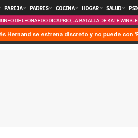
PAREJA
PADRES
COCINA
HOGAR
SALUD
PSI
IUNFO DE LEONARDO DICAPRIO, LA BATALLA DE KATE WINSLET
nés Hernand se estrena discreto y no puede con 