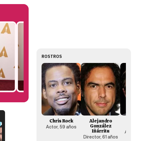
ROSTROS
Chris Rock
Alejandro
Leon
González
DiCa
Actor, 59 años
Iñárritu
Actor, 
Director, 61 años