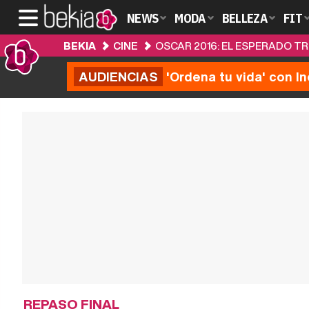
NEWS
MODA
BELLEZA
FIT
BEKIA
CINE
OSCAR 2016: EL ESPERADO TR
AUDIENCIAS
'Ordena tu vida' con I
REPASO FINAL