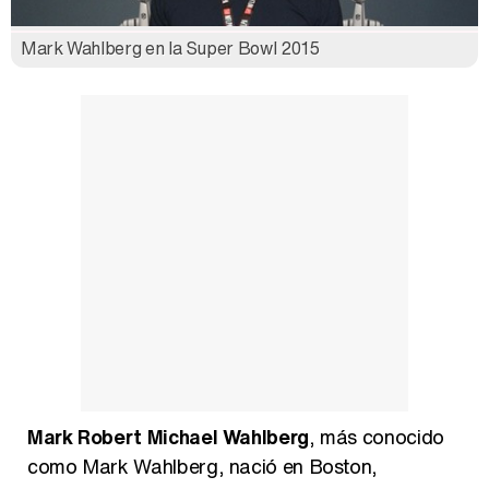
Mark Wahlberg en la Super Bowl 2015
Así se tomó Felipe VI que la Infanta Sofía no quisiera recibir formación militar
Belén Esteban: "Estoy emocionada, muy contenta y muy feliz por llegar a RTVE"
Manu Baqueiro: "Tuve como referente a Bruce Willis en 'Luz de Luna' para mi trabajo en la serie 'Perdiendo el juicio'"
Mark Robert Michael Wahlberg
, más conocido
Magdalena de Suecia responde a las críticas y explica por qué le han permitido lanzar su propio negocio
como Mark Wahlberg, nació en Boston,