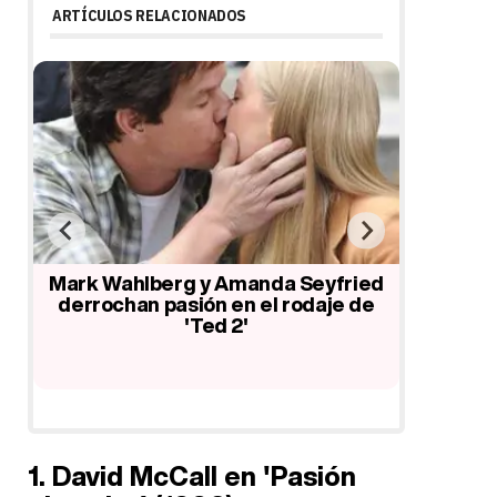
ARTÍCULOS RELACIONADOS
u
Mark Wahlberg y Amanda Seyfried
Mark 
pa
derrochan pasión en el rodaje de
disfru
'Ted 2'
dándose
1. David McCall en 'Pasión