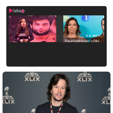
Raúl Rodríguez y Silvia Taulés nos cuentan su papel en 'La familia de la tele'
Kiko Matamoros y Lydia Lozano: "Nuestro público es de todas las edades y RTVE tiene un público muy pegado a las novelas, al que tenemos que captar"
Carlota Corredera y Javier de Hoyos: "La tele tiene que representar al público también y aquí están todos los perfiles posibles&quo;