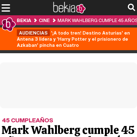
BEKIA
CINE
MARK WAHLBERG CUMPLE 45 AÑOS:
AUDIENCIAS
'¡A todo tren! Destino Asturias' en
Antena 3 lidera y 'Harry Potter y el prisionero de
Azkaban' pincha en Cuatro
45 CUMPLEAÑOS
Mark Wahlberg cumple 45