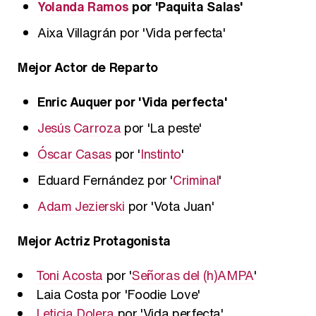
Yolanda Ramos
por 'Paquita Salas'
Aixa Villagrán por 'Vida perfecta'
Mejor Actor de Reparto
Enric Auquer por 'Vida perfecta'
Jesús Carroza
por 'La peste'
Óscar Casas
por '
Instinto
'
Eduard Fernández por '
Criminal
'
Adam Jezierski
por 'Vota Juan'
Mejor Actriz Protagonista
Toni Acosta
por '
Señoras del (h)AMPA
'
Laia Costa por 'Foodie Love'
Leticia Dolera
por 'Vida perfecta'