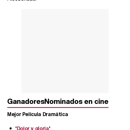
Así se tomó Felipe VI que la Infanta Sofía no quisiera recibir formación militar
Belén Esteban: "Estoy emocionada, muy contenta y muy feliz por llegar a RTVE"
Manu Baqueiro: "Tuve como referente a Bruce Willis en 'Luz de Luna' para mi trabajo en la serie 'Perdiendo el juicio'"
Ganadores
Nominados en cine
Magdalena de Suecia responde a las críticas y explica por qué le han permitido lanzar su propio negocio
Mejor Película Dramática
'
Dolor y gloria
'