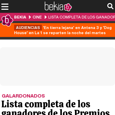
BEKIA
CINE
LISTA COMPLETA DE LOS GANADOR
AUDIENCIAS
'En tierra lejana' en Antena 3 y 'Dog
House' en La 1 se reparten la noche del martes
GALARDONADOS
Lista completa de los
ganadores de los Premios