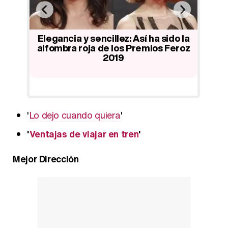
io
Elegancia y sencillez: Así ha sido la
La 
z de
alfombra roja de los Premios Feroz
lem
2019
'
Lo dejo cuando quiera
'
'
Ventajas de viajar en tren
'
Mejor Dirección