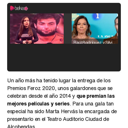
Raúl Rodríguez y Silvia Taulés nos cuentan su papel en 'La familia de la tele'
Kiko Matamoros y Lydia Lozano: "Nuestro público es de todas las edades y RTVE tiene un público muy pegado a las novelas, al que tenemos que captar"
Un año más ha tenido lugar la entrega de los
Premios Feroz 2020, unos galardones que se
celebran desde el año 2014 y
que premian las
mejores películas y series
. Para una gala tan
Carlota Corredera y Javier de Hoyos: "La tele tiene que representar al público también y aquí están todos los perfiles posibles&quo;
especial ha sido Marta Hervás la encargada de
presentarlo en el Teatro Auditorio Ciudad de
Alcobendas.