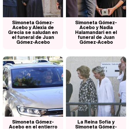
Así se tomó Felipe VI que la Infanta Sofía no quisiera recibir formación militar
Simoneta Gómez-
Simoneta Gómez-
Acebo y Alexia de
Acebo y Nadia
Grecia se saludan en
Halamandari en el
el funeral de Juan
funeral de Juan
Gómez-Acebo
Gómez-Acebo
Belén Esteban: "Estoy emocionada, muy contenta y muy feliz por llegar a RTVE"
Manu Baqueiro: "Tuve como referente a Bruce Willis en 'Luz de Luna' para mi trabajo en la serie 'Perdiendo el juicio'"
Magdalena de Suecia responde a las críticas y explica por qué le han permitido lanzar su propio negocio
Simoneta Gómez-
La Reina Sofía y
Acebo en el entierro
Simoneta Gómez-