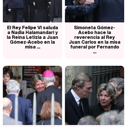
El Rey Felipe VI saluda
Simoneta Gómez-
a Nadia Halamandari y
Acebo hace la
la Reina Letizia a Juan
reverencia al Rey
Gómez-Acebo en la
Juan Carlos en la misa
misa ...
funeral por Fernando
...