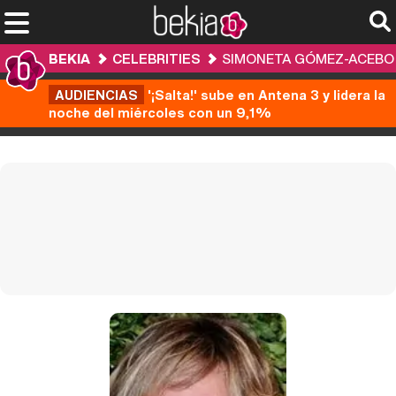
BEKIA
CELEBRITIES
SIMONETA GÓMEZ-ACEBO
AUDIENCIAS
'¡Salta!' sube en Antena 3 y lidera la
noche del miércoles con un 9,1%