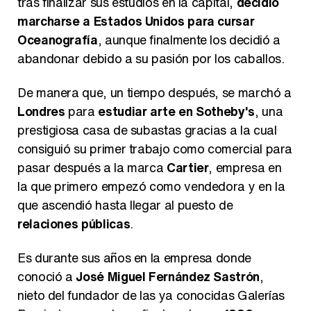
tras finalizar sus estudios en la capital,
decidió
marcharse a Estados Unidos para cursar
Oceanografía
, aunque finalmente los decidió a
abandonar debido a su pasión por los caballos.
Magdalena de Suecia responde a las críticas y explica por qué le han permitido lanzar su propio negocio
De manera que, un tiempo después, se marchó a
Londres
para
estudiar arte en Sotheby's
, una
prestigiosa casa de subastas gracias a la cual
consiguió su primer trabajo como comercial para
pasar después a la marca
Cartier
, empresa en
la que primero empezó como vendedora y en la
que ascendió hasta llegar al puesto de
relaciones públicas
.
Es durante sus años en la empresa donde
conoció a
José Miguel Fernández Sastrón
,
nieto del fundador de las ya conocidas Galerías