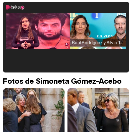
Raúl Rodríguez y Silvia Taulés nos cuentan su papel en 'La familia de la tele'
Kiko Matamoros y Lydia Lozano: "Nuestro público es de todas las edades y RTVE tiene un público muy pegado a las novelas, al que tenemos que captar"
Fotos de Simoneta Gómez-Acebo
Carlota Corredera y Javier de Hoyos: "La tele tiene que representar al público también y aquí están todos los perfiles posibles&quo;