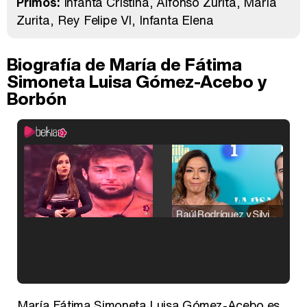
Primos:
Infanta Cristina
Alfonso Zurita
María
Zurita
Rey Felipe VI
Infanta Elena
Biografía de María de Fátima
Simoneta Luisa Gómez-Acebo y
Borbón
Raúl Rodríguez y Silvia Taulés nos cuentan su papel en 'La familia de la tele'
Kiko Matamoros y Lydia Lozano: "Nuestro público es de todas las edades y RTVE tiene un público muy pegado a las novelas, al que tenemos que captar"
María Fátima Simoneta Luisa Gómez-Acebo es