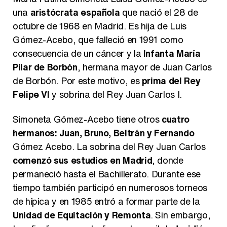
una
aristócrata española
que nació el 28 de
octubre de 1968 en Madrid. Es hija de Luis
Gómez-Acebo, que falleció en 1991 como
Carlota Corredera y Javier de Hoyos: "La tele tiene que representar al público también y aquí están todos los perfiles posibles&quo;
consecuencia de un cáncer y la
Infanta María
Pilar de Borbón
, hermana mayor de Juan Carlos
de Borbón. Por este motivo, es
prima del Rey
Felipe VI
y sobrina del Rey Juan Carlos I.
Así se tomó Felipe VI que la Infanta Sofía no quisiera recibir formación militar
Simoneta Gómez-Acebo tiene otros
cuatro
hermanos: Juan, Bruno, Beltrán y Fernando
Gómez Acebo. La sobrina del Rey Juan Carlos
comenzó sus estudios en Madrid
, donde
Belén Esteban: "Estoy emocionada, muy contenta y muy feliz por llegar a RTVE"
permaneció hasta el Bachillerato. Durante ese
tiempo también participó en numerosos torneos
de hípica y en 1985 entró a formar parte de la
Unidad de Equitación y Remonta
. Sin embargo,
Manu Baqueiro: "Tuve como referente a Bruce Willis en 'Luz de Luna' para mi trabajo en la serie 'Perdiendo el juicio'"