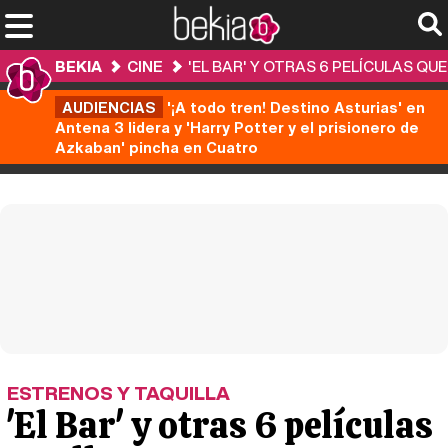
BEKIA
CINE
'EL BAR' Y OTRAS 6 PELÍCULAS QU
AUDIENCIAS
'¡A todo tren! Destino Asturias' en
Antena 3 lidera y 'Harry Potter y el prisionero de
Azkaban' pincha en Cuatro
ESTRENOS Y TAQUILLA
'El Bar' y otras 6 películas