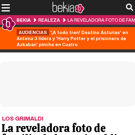
BEKIA
REALEZA
LA REVELADORA FOTO DE FAM
AUDIENCIAS
'¡A todo tren! Destino Asturias' en
Antena 3 lidera y 'Harry Potter y el prisionero de
Azkaban' pincha en Cuatro
LOS GRIMALDI
La reveladora foto de