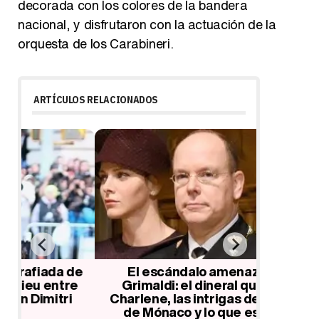
decorada con los colores de la bandera
nacional, y disfrutaron con la actuación de la
orquesta de los Carabineri.
ARTÍCULOS RELACIONADOS
de
El escándalo amenaza a los
La sor
e
Grimaldi: el dineral que gasta
Char
Charlene, las intrigas de Carolina
mom
de Mónaco y lo que escondía
escán