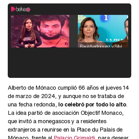
Raúl Rodríguez y Silvia Taulés nos cuentan su papel en 'La familia de la tele'
Kiko Matamoros y Lydia Lozano: "Nuestro público es de todas las edades y RTVE tiene un público muy pegado a las novelas, al que tenemos que captar"
Alberto de Mónaco cumplió 66 años el jueves 14
de marzo de 2024, y aunque no se trataba de
una fecha redonda,
lo celebró por todo lo alto
.
La idea partió de asociación Objectif Monaco,
Carlota Corredera y Javier de Hoyos: "La tele tiene que representar al público también y aquí están todos los perfiles posibles&quo;
que invitó a monegascos y a residentes
extranjeros a reunirse en la Place du Palais de
Mónaco, frente al
Palacio Grimaldi
, para desear