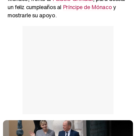
un feliz cumpleaños al
Príncipe de Mónaco
y
Así se tomó Felipe VI que la Infanta Sofía no quisiera recibir formación militar
mostrarle su apoyo.
Belén Esteban: "Estoy emocionada, muy contenta y muy feliz por llegar a RTVE"
Manu Baqueiro: "Tuve como referente a Bruce Willis en 'Luz de Luna' para mi trabajo en la serie 'Perdiendo el juicio'"
Magdalena de Suecia responde a las críticas y explica por qué le han permitido lanzar su propio negocio