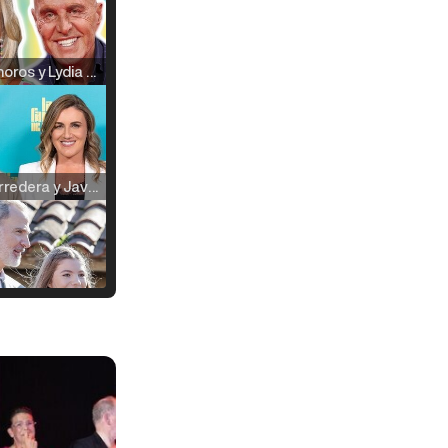
Kiko Matamoros y Lydia Lozano: "Nuestro público es de todas las edades y RTVE tiene un público muy pegado a las novelas, al que tenemos que captar"
Carlota Corredera y Javier de Hoyos: "La tele tiene que representar al público también y aquí están todos los perfiles posibles&quo;
Así se tomó Felipe VI que la Infanta Sofía no quisiera recibir formación militar
Belén Esteban: "Estoy emocionada, muy contenta y muy feliz por llegar a RTVE"