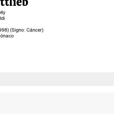
ttlieb
lly
ldi
998) (Signo:
Cáncer
)
Mónaco