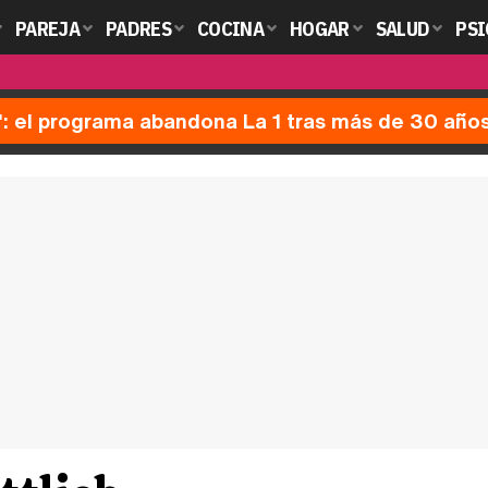
PAREJA
PADRES
COCINA
HOGAR
SALUD
PSI
': el programa abandona La 1 tras más de 30 año