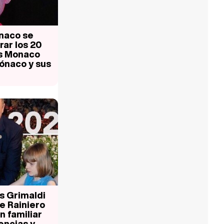
naco se
rar los 20
ds Monaco
Mónaco y sus
os Grimaldi
e Rainiero
n familiar
encias y