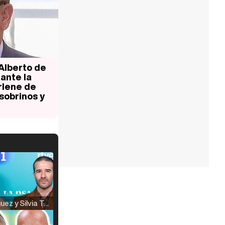
 Alberto de
ante la
rlene de
sobrinos y
Raúl Rodríguez y Silvia Taulés nos cuentan su papel en 'La familia de la tele'