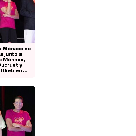
Manu Baqueiro: "Tuve como referente a Bruce Willis en 'Luz de Luna' para mi trabajo en la serie 'Perdiendo el juicio'"
e Mónaco se
 junto a
e Mónaco,
Magdalena de Suecia responde a las críticas y explica por qué le han permitido lanzar su propio negocio
Ducruet y
tlieb en ...