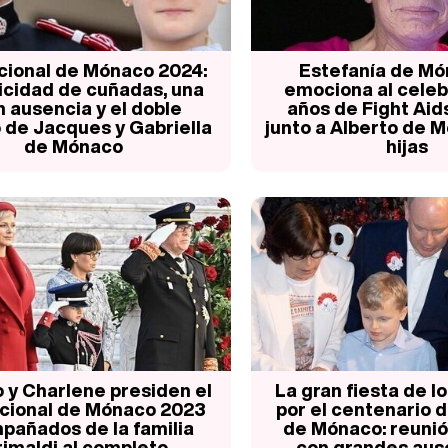
cional de Mónaco 2024:
Estefanía de Mó
icidad de cuñadas, una
emociona al celeb
n ausencia y el doble
años de Fight Ai
 de Jacques y Gabriella
junto a Alberto de 
de Mónaco
hijas
o y Charlene presiden el
La gran fiesta de l
acional de Mónaco 2023
por el centenario d
pañados de la familia
de Mónaco: reunió
imaldi al completo
con grandes aus