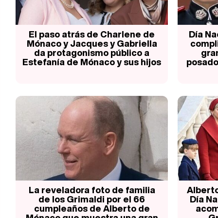
El paso atrás de Charlene de
Día Na
Mónaco y Jacques y Gabriella
compl
da protagonismo público a
gra
Estefanía de Mónaco y sus hijos
posado
La reveladora foto de familia
Albert
de los Grimaldi por el 66
Día N
cumpleaños de Alberto de
acom
Mónaco que muestra una gran
Gr