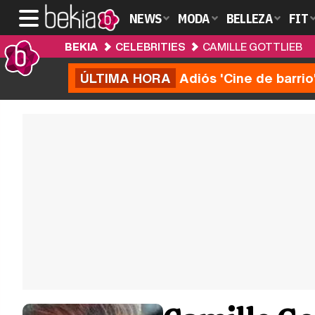
NEWS
MODA
BELLEZA
FIT
BEKIA
CELEBRITIES
CAMILLE GOTTLIEB
ÚLTIMA HORA
Adiós 'Cine de barrio