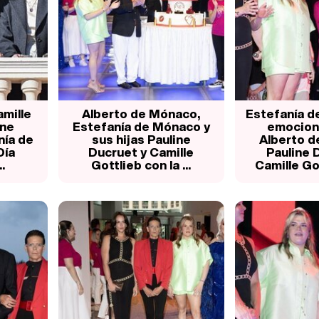
amille
Alberto de Mónaco,
Estefanía d
ine
Estefanía de Mónaco y
emociona
nía de
sus hijas Pauline
Alberto d
Día
Ducruet y Camille
Pauline 
.
Gottlieb con la ...
Camille Got