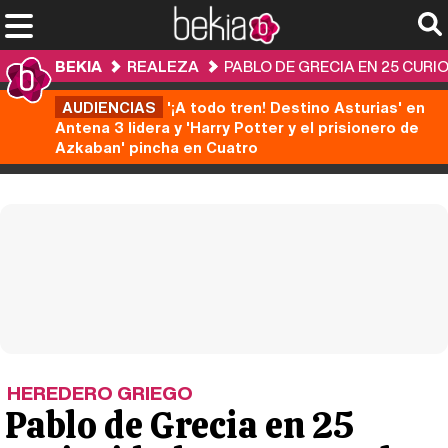
BEKIA
REALEZA
PABLO DE GRECIA EN 25 CURI
AUDIENCIAS
'¡A todo tren! Destino Asturias' en
Antena 3 lidera y 'Harry Potter y el prisionero de
Azkaban' pincha en Cuatro
HEREDERO GRIEGO
Pablo de Grecia en 25