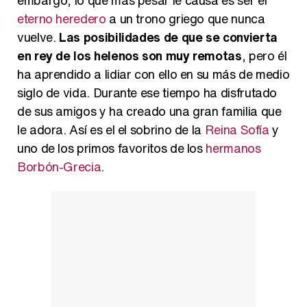
embargo, lo que más pesar le causa es ser el
eterno heredero
a un trono griego que nunca
Carlota Corredera y Javier de Hoyos: "La tele tiene que representar al público también y aquí están todos los perfiles posibles&quo;
vuelve.
Las posibilidades de que se convierta
en rey de los helenos son muy remotas
, pero él
ha aprendido a lidiar con ello en su más de medio
siglo de vida. Durante ese tiempo ha disfrutado
Así se tomó Felipe VI que la Infanta Sofía no quisiera recibir formación militar
de sus amigos y ha creado una gran familia que
le adora. Así es el el sobrino de la
Reina Sofía
y
uno de los primos favoritos de los
hermanos
Borbón-Grecia
.
Belén Esteban: "Estoy emocionada, muy contenta y muy feliz por llegar a RTVE"
Manu Baqueiro: "Tuve como referente a Bruce Willis en 'Luz de Luna' para mi trabajo en la serie 'Perdiendo el juicio'"