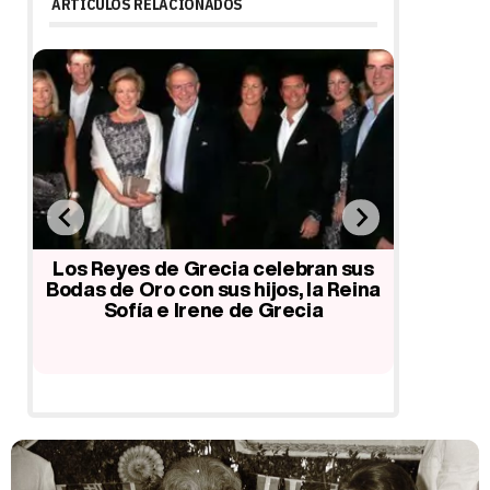
ARTÍCULOS RELACIONADOS
ece
Los Reyes de Grecia celebran sus
La Infan
zia
Bodas de Oro con sus hijos, la Reina
Real Grie
ia
Sofía e Irene de Grecia
Bodas