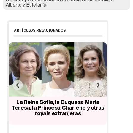
Alberto y Estefanía
ARTÍCULOS RELACIONADOS
la
La Reina Sofía, la Duquesa María
Las Pr
a
Teresa, la Princesa Charlene y otras
royals m
o
royals extranjeras
ma