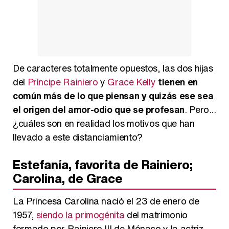
Magdalena de Suecia responde a las críticas y explica por qué le han permitido lanzar su propio negocio
De caracteres totalmente opuestos, las dos hijas
del
Príncipe Rainiero
y
Grace Kelly
tienen en
común más de lo que piensan y quizás ese sea
el origen del amor-odio que se profesan
. Pero...
¿cuáles son en realidad los motivos que han
llevado a este distanciamiento?
Estefanía, favorita de Rainiero;
Carolina, de Grace
La Princesa Carolina nació el 23 de enero de
1957,
siendo la primogénita
del matrimonio
formado por Rainiero III de Mónaco y la actriz