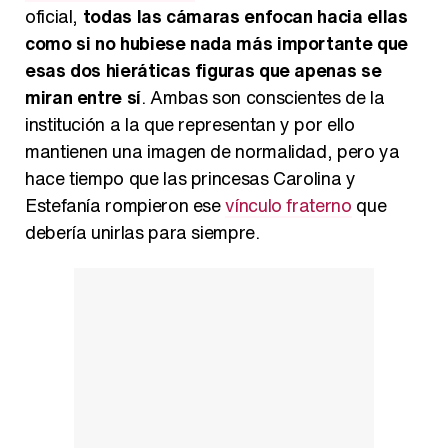
oficial,
todas las cámaras enfocan hacia ellas
como si no hubiese nada más importante que
Carlota Corredera y Javier de Hoyos: "La tele tiene que representar al público también y aquí están todos los perfiles posibles&quo;
esas dos hieráticas figuras que apenas se
miran entre sí
. Ambas son conscientes de la
institución a la que representan y por ello
mantienen una imagen de normalidad, pero ya
Así se tomó Felipe VI que la Infanta Sofía no quisiera recibir formación militar
hace tiempo que las princesas Carolina y
Estefanía rompieron ese
vínculo fraterno
que
debería unirlas para siempre.
Belén Esteban: "Estoy emocionada, muy contenta y muy feliz por llegar a RTVE"
Manu Baqueiro: "Tuve como referente a Bruce Willis en 'Luz de Luna' para mi trabajo en la serie 'Perdiendo el juicio'"