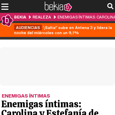
BEKIA
REALEZA
ENEMIGAS ÍNTIMAS: CAROLIN
AUDIENCIAS
'¡Salta!' sube en Antena 3 y lidera la
noche del miércoles con un 9,1%
ENEMIGAS ÍNTIMAS
Enemigas íntimas:
Carolina y Estefanía de