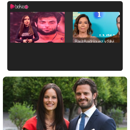
Raúl Rodríguez y Silvia Taulés nos cuentan su papel en 'La familia de la tele'
Kiko Matamoros y Lydia Lozano: "Nuestro público es de todas las edades y RTVE tiene un público muy pegado a las novelas, al que tenemos que captar"
Carlota Corredera y Javier de Hoyos: "La tele tiene que representar al público también y aquí están todos los perfiles posibles&quo;