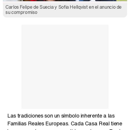
Carlos Felipe de Suecia y Sofia Hellqvist en el anuncio de
Así se tomó Felipe VI que la Infanta Sofía no quisiera recibir formación militar
su compromiso
Belén Esteban: "Estoy emocionada, muy contenta y muy feliz por llegar a RTVE"
Manu Baqueiro: "Tuve como referente a Bruce Willis en 'Luz de Luna' para mi trabajo en la serie 'Perdiendo el juicio'"
Magdalena de Suecia responde a las críticas y explica por qué le han permitido lanzar su propio negocio
Las tradiciones son un símbolo inherente a las
Familias Reales Europeas. Cada Casa Real tiene