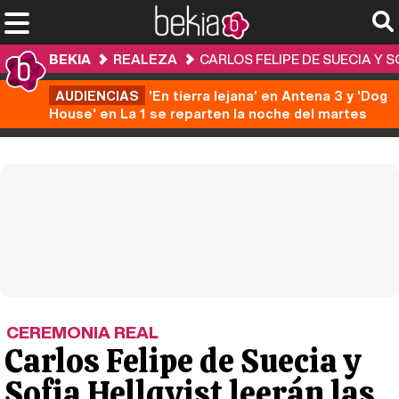
BEKIA
REALEZA
CARLOS FELIPE DE SUECIA Y 
AUDIENCIAS
'En tierra lejana' en Antena 3 y 'Dog
House' en La 1 se reparten la noche del martes
CEREMONIA REAL
Carlos Felipe de Suecia y
Sofia Hellqvist leerán las