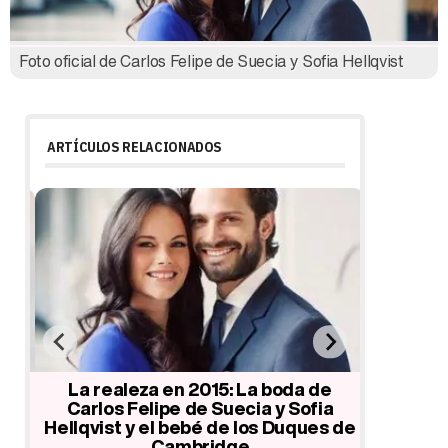
Foto oficial de Carlos Felipe de Suecia y Sofia Hellqvist
ARTÍCULOS RELACIONADOS
tes
La realeza en 2015: La boda de
Magdale
Carlos Felipe de Suecia y Sofia
hijo 'p
a
Hellqvist y el bebé de los Duques de
Carlos
Cambridge