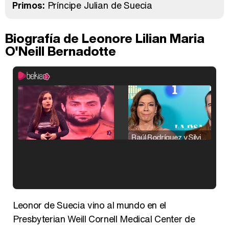
Primos:
Príncipe Julian de Suecia
Biografía de Leonore Lilian Maria
O'Neill Bernadotte
Raúl Rodríguez y Silvia Taulés nos cuentan su papel en 'La familia de la tele'
Kiko Matamoros y Lydia Lozano: "Nuestro público es de todas las edades y RTVE tiene un público muy pegado a las novelas, al que tenemos que captar"
Leonor de Suecia vino al mundo en el
Presbyterian Weill Cornell Medical Center de