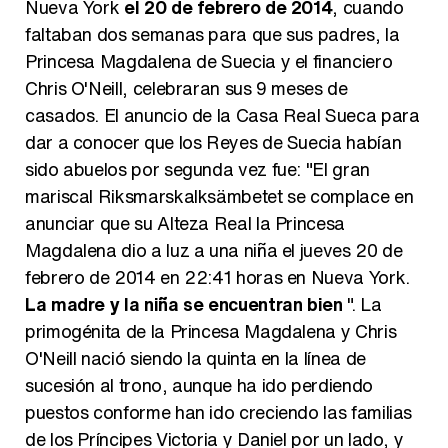
Nueva York
el 20 de febrero de 2014
, cuando
faltaban dos semanas para que sus padres, la
Carlota Corredera y Javier de Hoyos: "La tele tiene que representar al público también y aquí están todos los perfiles posibles&quo;
Princesa Magdalena de Suecia y el financiero
Chris O'Neill, celebraran sus 9 meses de
casados. El anuncio de la Casa Real Sueca para
dar a conocer que los Reyes de Suecia habían
Así se tomó Felipe VI que la Infanta Sofía no quisiera recibir formación militar
sido abuelos por segunda vez fue: "El gran
mariscal Riksmarskalksämbetet se complace en
anunciar que su Alteza Real la Princesa
Magdalena dio a luz a una niña el jueves 20 de
febrero de 2014 en 22:41 horas en Nueva York.
Belén Esteban: "Estoy emocionada, muy contenta y muy feliz por llegar a RTVE"
La madre y la niña se encuentran bien
". La
primogénita de la Princesa Magdalena y Chris
O'Neill nació siendo la quinta en la línea de
sucesión al trono, aunque ha ido perdiendo
Manu Baqueiro: "Tuve como referente a Bruce Willis en 'Luz de Luna' para mi trabajo en la serie 'Perdiendo el juicio'"
puestos conforme han ido creciendo las familias
de los Príncipes Victoria y Daniel por un lado, y