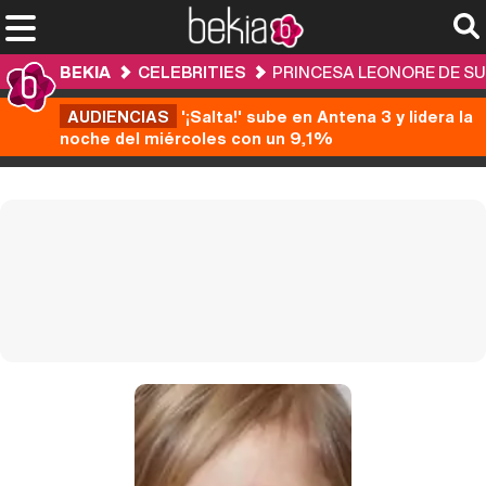
BEKIA
CELEBRITIES
PRINCESA LEONORE DE SU
AUDIENCIAS
'¡Salta!' sube en Antena 3 y lidera la
noche del miércoles con un 9,1%