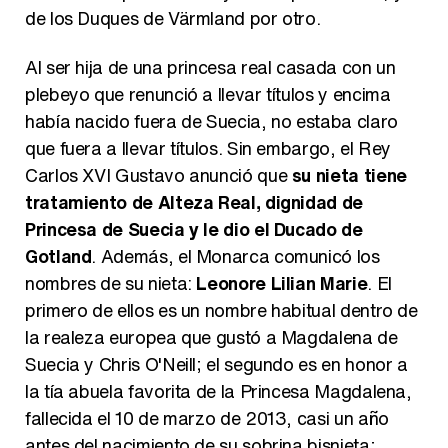
de los Duques de Värmland por otro.
Magdalena de Suecia responde a las críticas y explica por qué le han permitido lanzar su propio negocio
Al ser hija de una princesa real casada con un
plebeyo que renunció a llevar títulos y encima
había nacido fuera de Suecia, no estaba claro
que fuera a llevar títulos. Sin embargo, el Rey
Carlos XVI Gustavo anunció que
su nieta tiene
tratamiento de Alteza Real, dignidad de
Princesa de Suecia y le dio el Ducado de
Gotland
. Además, el Monarca comunicó los
nombres de su nieta:
Leonore Lilian Marie
. El
primero de ellos es un nombre habitual dentro de
la realeza europea que gustó a Magdalena de
Suecia y Chris O'Neill; el segundo es en honor a
la tía abuela favorita de la Princesa Magdalena,
fallecida el 10 de marzo de 2013, casi un año
antes del nacimiento de su sobrina bisnieta;