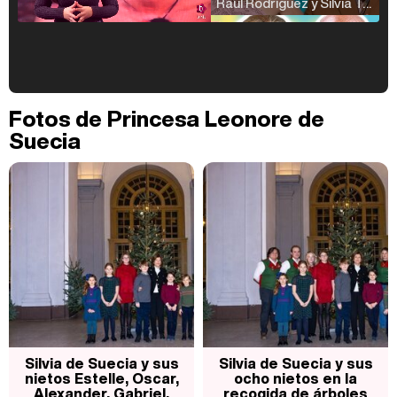
Raúl Rodríguez y Silvia Taulés nos cuentan su papel en 'La familia de la tele'
Kiko Matamoros y Lydia Lozano: "Nuestro público es de todas las edades y RTVE tiene un público muy pegado a las novelas, al que tenemos que captar"
Fotos de Princesa Leonore de
Suecia
Carlota Corredera y Javier de Hoyos: "La tele tiene que representar al público también y aquí están todos los perfiles posibles&quo;
Así se tomó Felipe VI que la Infanta Sofía no quisiera recibir formación militar
Silvia de Suecia y sus
Silvia de Suecia y sus
nietos Estelle, Oscar,
ocho nietos en la
Alexander, Gabriel,
recogida de árboles