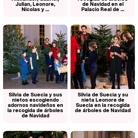
Julian, Leonore,
de Navidad en el
Belén Esteban: "Estoy emocionada, muy contenta y muy feliz por llegar a RTVE"
Nicolas y ...
Palacio Real de ...
Manu Baqueiro: "Tuve como referente a Bruce Willis en 'Luz de Luna' para mi trabajo en la serie 'Perdiendo el juicio'"
Magdalena de Suecia responde a las críticas y explica por qué le han permitido lanzar su propio negocio
Silvia de Suecia y sus
Silvia de Suecia y su
nietos escogiendo
nieta Leonore de
adornos navideños en
Suecia en la recogida
la recogida de árboles
de árboles de Navidad
de Navidad