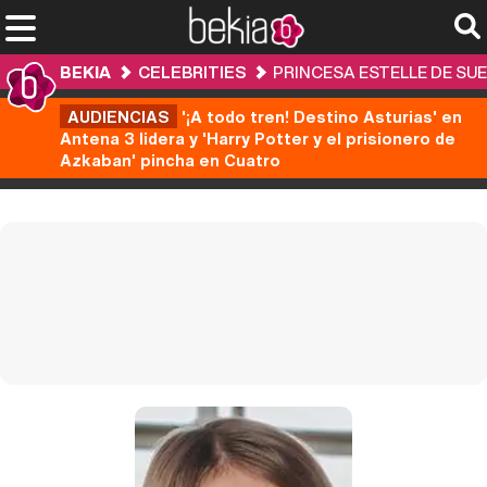
BEKIA
CELEBRITIES
PRINCESA ESTELLE DE SUE
AUDIENCIAS
'¡A todo tren! Destino Asturias' en
Antena 3 lidera y 'Harry Potter y el prisionero de
Azkaban' pincha en Cuatro