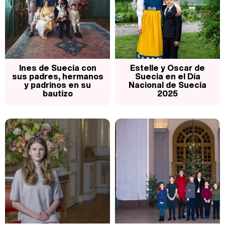
Así se tomó Felipe VI que la Infanta Sofía no quisiera recibir formación militar
Ines de Suecia con
Estelle y Oscar de
sus padres, hermanos
Suecia en el Día
y padrinos en su
Nacional de Suecia
bautizo
2025
Belén Esteban: "Estoy emocionada, muy contenta y muy feliz por llegar a RTVE"
Manu Baqueiro: "Tuve como referente a Bruce Willis en 'Luz de Luna' para mi trabajo en la serie 'Perdiendo el juicio'"
Magdalena de Suecia responde a las críticas y explica por qué le han permitido lanzar su propio negocio