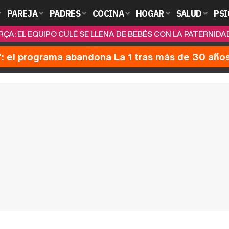
PAREJA
PADRES
COCINA
HOGAR
SALUD
PSI
ÇA: EL EQUIPO CULÉ SE LLENA DE BEBÉS CON LA PATERNIDAD D
': el programa abandona La 1 tras más de 30 año