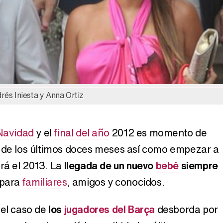
Belén Esteban: "Estoy emocionada, muy contenta y muy feliz por llegar a RTVE"
Manu Baqueiro: "Tuve como referente a Bruce Willis en 'Luz de Luna' para mi trabajo en la serie 'Perdiendo el juicio'"
rés Iniesta y Anna Ortiz
Magdalena de Suecia responde a las críticas y explica por qué le han permitido lanzar su propio negocio
Navidad
y el
final del año
2012 es momento de
n de los últimos doces meses así como empezar a
erá el 2013. La
llegada de un nuevo
bebé
siempre
para
familiares
, amigos y conocidos.
 el caso de
los
jugadores del Barça
desborda por