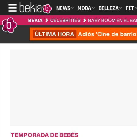
NEWS
MODA
BELLEZA
FIT
BEKIA
CELEBRITIES
BABY BOOM EN EL BAR
ÚLTIMA HORA
Adiós 'Cine de barrio
TEMPORADA DE BEBÉS