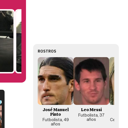
ROSTROS
José Manuel
Leo Messi
Anto
Pinto
Rocc
Futbolista, 37
años
Futbolista, 49
Celebrity
años