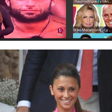
Raúl Rodríguez y Silvia Taulés nos cuentan su papel en 'La familia de la tele'
Kiko Matamoros y Lydia Lozano: "Nuestro público es de todas las edades y RTVE tiene un público muy pegado a las novelas, al que tenemos que captar"
Carlota Corredera y Javier de Hoyos: "La tele tiene que representar al público también y aquí están todos los perfiles posibles&quo;
Así se tomó Felipe VI que la Infanta Sofía no quisiera recibir formación militar