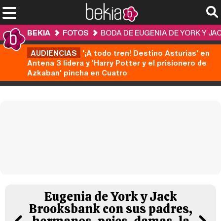
BEKIA
FOTOS
BODA DE EUGENIA DE YORK Y J
AUDIENCIAS
'¡A todo tren! Destino Asturias' en
Antena 3 lidera y 'Harry Potter y el prisionero de
Azkaban' pincha en Cuatro
Eugenia de York y Jack
Brooksbank con sus padres,