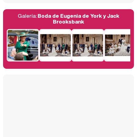
Galería:
Boda de Eugenia de York y Jack
Belén Esteban: "Estoy emocionada, muy contenta y muy feliz por llegar a RTVE"
Brooksbank
Manu Baqueiro: "Tuve como referente a Bruce Willis en 'Luz de Luna' para mi trabajo en la serie 'Perdiendo el juicio'"
Magdalena de Suecia responde a las críticas y explica por qué le han permitido lanzar su propio negocio