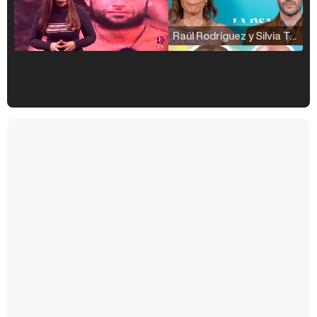
Raúl Rodríguez y Silvia Taulés nos cuentan su papel en 'La familia de la tele'
Kiko Matamoros y Lydia Lozano: "Nuestro público es de todas las edades y RTVE tiene un público muy pegado a las novelas, al que tenemos que captar"
Carlota Corredera y Javier de Hoyos: "La tele tiene que representar al público también y aquí están todos los perfiles posibles&quo;
Así se tomó Felipe VI que la Infanta Sofía no quisiera recibir formación militar