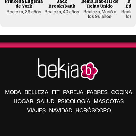
Princesa Eugenia
Jack
Reina Isabel II de
Duq
de York
Brooksbank
Reino Unido
Edi
Realeza, 36 años
Realeza, 40 años
Realeza, Murió a
Realeza
los 96 años
los 
MODA
BELLEZA
FIT
PAREJA
PADRES
COCINA
HOGAR
SALUD
PSICOLOGÍA
MASCOTAS
VIAJES
NAVIDAD
HORÓSCOPO