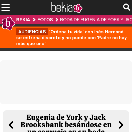
BEKIA
FOTOS
BODA DE EUGENIA DE YORK Y J
AUDIENCIAS
'Ordena tu vida' con Inés Hernand
se estrena discreto y no puede con 'Padre no hay
más que uno'
Eugenia de York y Jack
Brooksbank besándose en