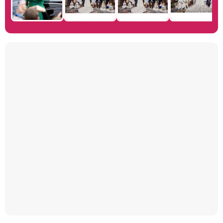
Manu Baqueiro: "Tuve como referente a Bruce Willis en 'Luz de Luna' para mi trabajo en la serie 'Perdiendo el juicio'"
Magdalena de Suecia responde a las críticas y explica por qué le han permitido lanzar su propio negocio