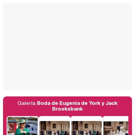
Kiko Matamoros y Lydia Lozano: "Nuestro público es de todas las edades y RTVE tiene un público muy pegado a las novelas, al que tenemos que captar"
Carlota Corredera y Javier de Hoyos: "La tele tiene que representar al público también y aquí están todos los perfiles posibles&quo;
Así se tomó Felipe VI que la Infanta Sofía no quisiera recibir formación militar
Galería:
Boda de Eugenia de York y Jack
Belén Esteban: "Estoy emocionada, muy contenta y muy feliz por llegar a RTVE"
Brooksbank