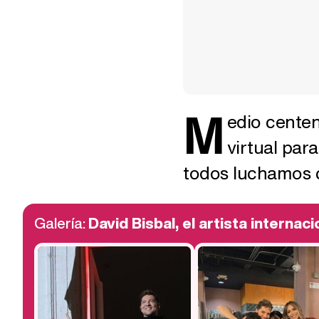
M
edio centen
virtual para
todos luchamos c
Galería:
David Bisbal, el artista internaci