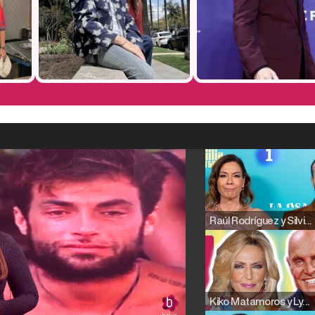
Raúl Rodríguez y Silvia Taulés nos cuentan su papel en 'La familia de la tele'
Kiko Matamoros y Lydia Lozano: "Nuestro público es de todas las edades y RTVE tiene un público muy pegado a las novelas, al que tenemos que captar"