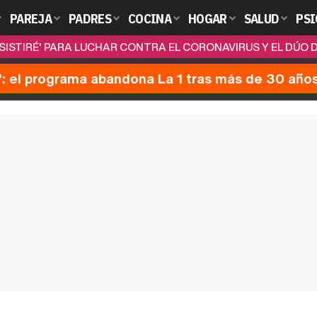
PAREJA
PADRES
COCINA
HOGAR
SALUD
PSI
SISTIRÉ' PARA LUCHAR CONTRA EL CORONAVIRUS Y EL DÚO
': el programa abandona La 1 tras más de 30 año