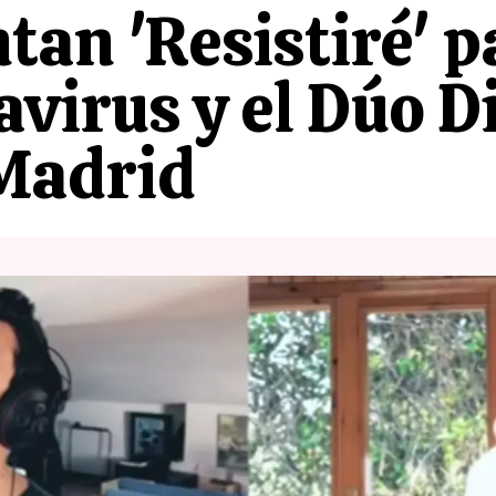
ntan 'Resistiré' 
avirus y el Dúo 
 Madrid