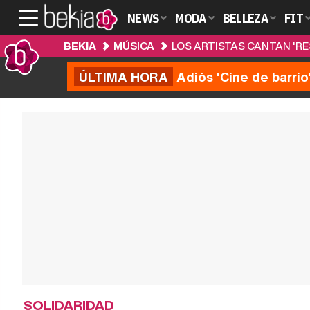
NEWS
MODA
BELLEZA
FIT
BEKIA
MÚSICA
LOS ARTISTAS CANTAN 'RE
ÚLTIMA HORA
Adiós 'Cine de barrio
SOLIDARIDAD