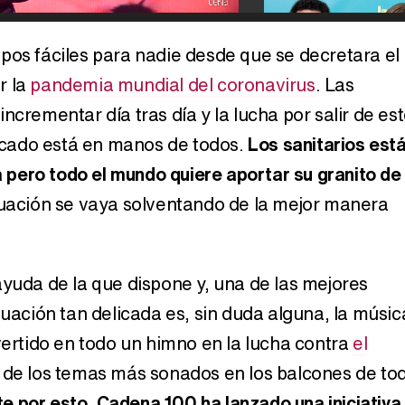
pos fáciles para nadie desde que se decretara el
r la
pandemia mundial del coronavirus
. Las
Carlota Corredera y Javier de Hoyos: "La tele tiene que representar al público también y aquí están todos los perfiles posibles&quo;
ncrementar día tras día y la lucha por salir de es
cado está en manos de todos.
Los sanitarios est
la pero todo el mundo quiere aportar su granito de
Así se tomó Felipe VI que la Infanta Sofía no quisiera recibir formación militar
tuación se vaya solventando de la mejor manera
ayuda de la que dispone y, una de las mejores
Belén Esteban: "Estoy emocionada, muy contenta y muy feliz por llegar a RTVE"
tuación tan delicada es, sin duda alguna, la músic
vertido en todo un himno en la lucha contra
el
 de los temas más sonados en los balcones de to
Manu Baqueiro: "Tuve como referente a Bruce Willis en 'Luz de Luna' para mi trabajo en la serie 'Perdiendo el juicio'"
e por esto, Cadena 100 ha lanzado una iniciativa