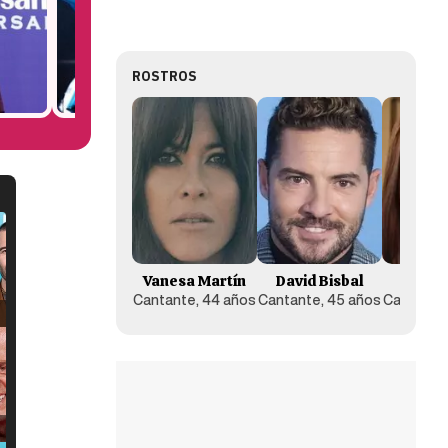
ROSTROS
Vanesa Martín
David Bisbal
Conc
Cantante, 44 años
Cantante, 45 años
Cantante