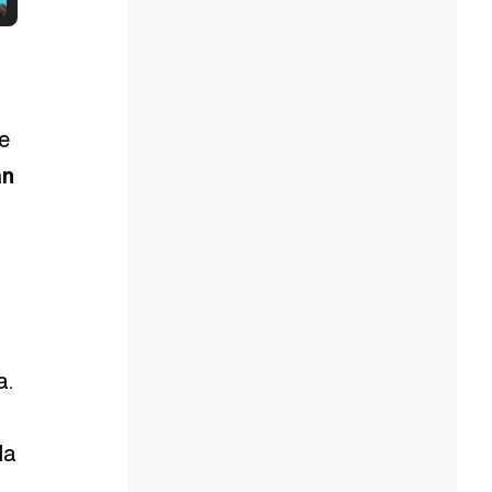
te
án
a.
da