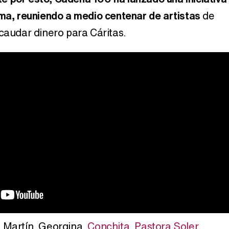
ema, reuniendo a medio centenar de artistas
de
ecaudar dinero para Cáritas.
Magdalena de Suecia responde a las críticas y explica por qué le han permitido lanzar su propio negocio
 Martín, Georgina,
Conchita
,
Pastora Soler
,