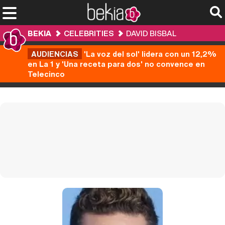
BEKIA
CELEBRITIES
DAVID BISBAL
AUDIENCIAS
'La voz del sol' lidera con un 12,2%
en La 1 y 'Una receta para dos' no convence en
Telecinco