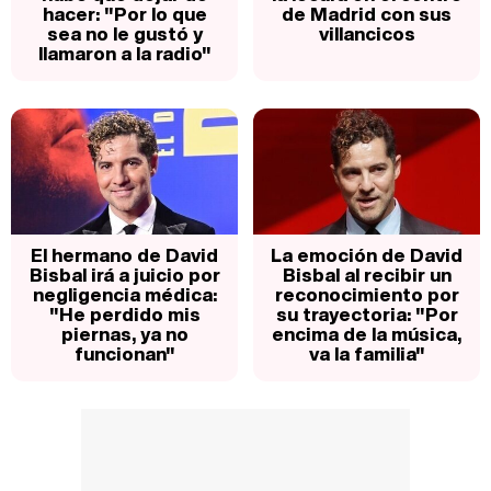
hacer: "Por lo que
de Madrid con sus
sea no le gustó y
villancicos
llamaron a la radio"
El hermano de David
La emoción de David
Bisbal irá a juicio por
Bisbal al recibir un
negligencia médica:
reconocimiento por
"He perdido mis
su trayectoria: "Por
piernas, ya no
encima de la música,
funcionan"
va la familia"