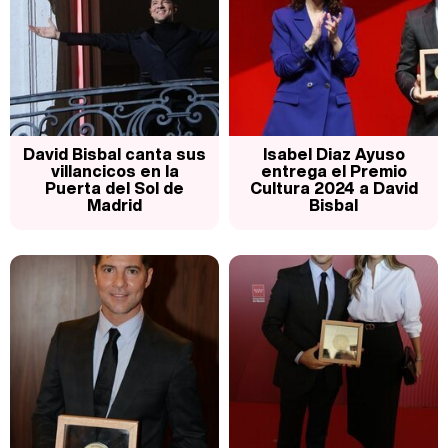
Carlota Corredera y Javier de Hoyos: "La tele tiene que representar al público también y aquí están todos los perfiles posibles&quo;
Así se tomó Felipe VI que la Infanta Sofía no quisiera recibir formación militar
David Bisbal canta sus
Isabel Diaz Ayuso
villancicos en la
entrega el Premio
Puerta del Sol de
Cultura 2024 a David
Madrid
Bisbal
Belén Esteban: "Estoy emocionada, muy contenta y muy feliz por llegar a RTVE"
Manu Baqueiro: "Tuve como referente a Bruce Willis en 'Luz de Luna' para mi trabajo en la serie 'Perdiendo el juicio'"