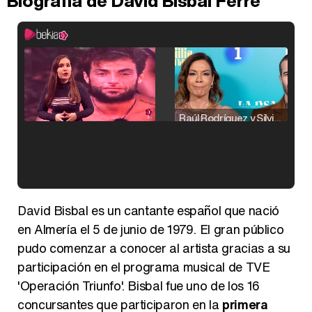
Biografía de David Bisbal Ferre
Raúl Rodríguez y Silvia Taulés nos cuentan su papel en 'La familia de la tele'
Kiko Matamoros y Lydia Lozano: "Nuestro público es de todas las edades y RTVE tiene un público muy pegado a las novelas, al que tenemos que captar"
David Bisbal es un cantante español que nació
en Almería el 5 de junio de 1979. El gran público
pudo comenzar a conocer al artista gracias a su
participación en el programa musical de TVE
Carlota Corredera y Javier de Hoyos: "La tele tiene que representar al público también y aquí están todos los perfiles posibles&quo;
'Operación Triunfo'. Bisbal fue uno de los 16
concursantes que participaron en la
primera