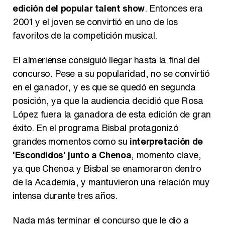
edición del popular talent show
. Entonces era
2001 y el joven se convirtió en uno de los
Así se tomó Felipe VI que la Infanta Sofía no quisiera recibir formación militar
favoritos de la competición musical.
El almeriense consiguió llegar hasta la final del
concurso. Pese a su popularidad, no se convirtió
en el ganador, y es que se quedó en segunda
Belén Esteban: "Estoy emocionada, muy contenta y muy feliz por llegar a RTVE"
posición, ya que la audiencia decidió que Rosa
López fuera la ganadora de esta edición de gran
éxito. En el programa Bisbal protagonizó
grandes momentos como su
interpretación de
Manu Baqueiro: "Tuve como referente a Bruce Willis en 'Luz de Luna' para mi trabajo en la serie 'Perdiendo el juicio'"
'Escondidos' junto a Chenoa
, momento clave,
ya que Chenoa y Bisbal se enamoraron dentro
de la Academia, y mantuvieron una relación muy
intensa durante tres años.
Magdalena de Suecia responde a las críticas y explica por qué le han permitido lanzar su propio negocio
Nada más terminar el concurso que le dio a