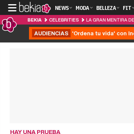
NEWS
MODA
BELLEZA
FIT
BEKIA
CELEBRITIES
LA GRAN MENTIRA DE
AUDIENCIAS
'Ordena tu vida' con I
HAY UNA PRUEBA