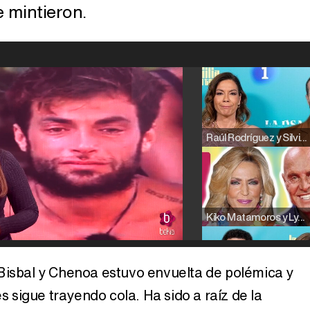
 mintieron.
Raúl Rodríguez y Silvia Taulés nos cuentan su papel en 'La familia de la tele'
Kiko Matamoros y Lydia Lozano: "Nuestro público es de todas las edades y RTVE tiene un público muy pegado a las novelas, al que tenemos que captar"
Bisbal y Chenoa estuvo envuelta de polémica y
sigue trayendo cola. Ha sido a raíz de la
Carlota Corredera y Javier de Hoyos: "La tele tiene que representar al público también y aquí están todos los perfiles posibles&quo;