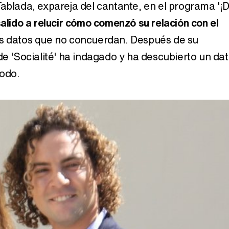
Tablada, expareja del cantante, en el programa '¡
alido a relucir cómo comenzó su relación con el
os datos que no concuerdan. Después de su
Así se tomó Felipe VI que la Infanta Sofía no quisiera recibir formación militar
de 'Socialité' ha indagado y ha descubierto un da
todo.
Belén Esteban: "Estoy emocionada, muy contenta y muy feliz por llegar a RTVE"
Manu Baqueiro: "Tuve como referente a Bruce Willis en 'Luz de Luna' para mi trabajo en la serie 'Perdiendo el juicio'"
Magdalena de Suecia responde a las críticas y explica por qué le han permitido lanzar su propio negocio