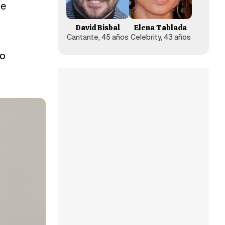
De
David Bisbal
Elena Tablada
Cantante, 45 años
Celebrity, 43 años
to