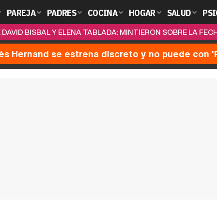
PAREJA
PADRES
COCINA
HOGAR
SALUD
PSI
 DAVID BISBAL Y ELENA TABLADA: MINTIERON SOBRE LA FEC
nés Hernand se estrena discreto y no puede con 