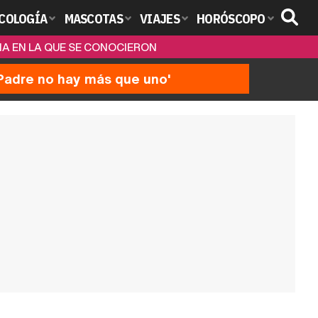
COLOGÍA
MASCOTAS
VIAJES
HORÓSCOPO
HA EN LA QUE SE CONOCIERON
'Padre no hay más que uno'