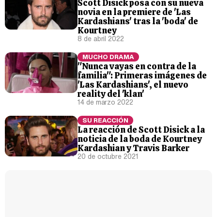
Scott Disick posa con su nueva
novia en la premiere de 'Las
Kardashians' tras la 'boda' de
Kourtney
8 de abril 2022
MUCHO DRAMA
"Nunca vayas en contra de la
familia": Primeras imágenes de
'Las Kardashians', el nuevo
reality del 'klan'
14 de marzo 2022
SU REACCIÓN
La reacción de Scott Disick a la
noticia de la boda de Kourtney
Kardashian y Travis Barker
20 de octubre 2021