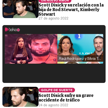
UN NUEVO AMOR
Scott Disick y su relación con la
hija de Rod Stewart, Kimberly
Stewart
27 de agosto 2022
Raúl Rodríguez y Silvia Taulés nos cuentan su papel en 'La familia de la tele'
Kiko Matamoros y Lydia Lozano: "Nuestro público es de todas las edades y RTVE tiene un público muy pegado a las novelas, al que tenemos que captar"
GOLPE DE SUERTE
Scott Disick sufre un grave
accidente de tráfico
24 de agosto 2022