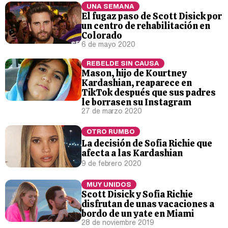
UNA SEMANA
El fugaz paso de Scott Disick por
un centro de rehabilitación en
Colorado
6 de mayo 2020
REBELDE SIN CAUSA
Mason, hijo de Kourtney
Kardashian, reaparece en
TikTok después que sus padres
le borrasen su Instagram
27 de marzo 2020
OTRO RUMBO
La decisión de Sofia Richie que
afecta a las Kardashian
9 de febrero 2020
MUY UNIDOS
Scott Disick y Sofia Richie
disfrutan de unas vacaciones a
bordo de un yate en Miami
28 de noviembre 2019