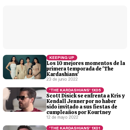
Carlota Corredera y Javier de Hoyos: "La tele tiene que representar al público también y aquí están todos los perfiles posibles&quo;
Así se tomó Felipe VI que la Infanta Sofía no quisiera recibir formación militar
KEEPING UP
Los 10 mejores momentos de la
primera temporada de 'The
Belén Esteban: "Estoy emocionada, muy contenta y muy feliz por llegar a RTVE"
Kardashians'
23 de junio 2022
'THE KARDASHIANS' 1X05
Scott Disick se enfrenta a Kris y
Kendall Jenner por no haber
sido invitado a sus fiestas de
Manu Baqueiro: "Tuve como referente a Bruce Willis en 'Luz de Luna' para mi trabajo en la serie 'Perdiendo el juicio'"
cumpleaños por Kourtney
12 de mayo 2022
'THE KARDASHIANS' 1X01