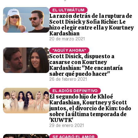
EL ULTIMÁTUM
La razón detrás de la ruptura de
Scott Disick y Sofia Richie: Le
hizo elegir entre ella y Kourtney
Kardashian
20 de marzo 2021
"AQUÍ Y AHORA"
Scott Disick, dispuesto a
casarse con Kourtney
Kardashian: "Me encantaría
saber qué puedo hacer"
26 de febrero 2021
EL ADIÓS DEFINITIVO
El segundo hijo de Khloé
Kardashian, Kourtney y Scott
juntos, el divorcio de Kim: todo
sobre la última temporada de
'KUWTK'
29 de enero 2021
SE ACABÓ EL AMOR