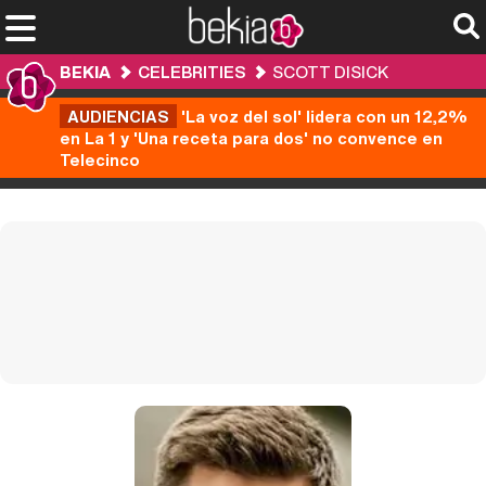
BEKIA
CELEBRITIES
SCOTT DISICK
AUDIENCIAS
'La voz del sol' lidera con un 12,2%
en La 1 y 'Una receta para dos' no convence en
Telecinco