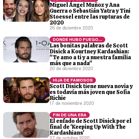
Miguel Ángel Muñoz y Ana
Guerra o Sebastián Yatra y Tini
Stoessel entre las rupturas de
2020
26 de diciembre 2020
DONDE HUBO FUEGO...
Las bonitas palabras de Scott
Disick a Kourtney Kardashian:
"Te amo a ti y a nuestra familia
más que a nada"
20 de diciembre 2020
HIJA DE FAMOSOS
Scott Disick tiene nueva novia y
es todavía más joven que Sofia
Richie
17 de noviembre 2020
FIN DE UNA ERA
El enfado de Scott Disick por el
final de 'Keeping Up With The
Kardashians'
27 de octubre 2020