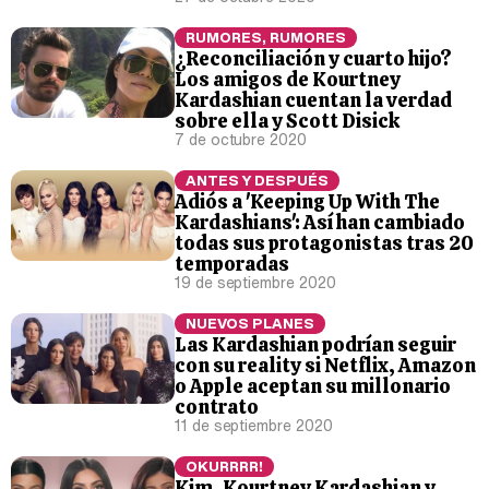
RUMORES, RUMORES
¿Reconciliación y cuarto hijo?
Los amigos de Kourtney
Kardashian cuentan la verdad
sobre ella y Scott Disick
7 de octubre 2020
ANTES Y DESPUÉS
Adiós a 'Keeping Up With The
Kardashians': Así han cambiado
todas sus protagonistas tras 20
temporadas
19 de septiembre 2020
NUEVOS PLANES
Las Kardashian podrían seguir
con su reality si Netflix, Amazon
o Apple aceptan su millonario
contrato
11 de septiembre 2020
OKURRRR!
Kim, Kourtney Kardashian y