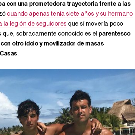
a con una prometedora trayectoria frente a las
zó
cuando apenas tenía siete años y su hermano
Así se tomó Felipe VI que la Infanta Sofía no quisiera recibir formación militar
a la legión de seguidores
que sí movería poco
s que, sobradamente conocido es el
parentesco
 con otro ídolo y movilizador de masas
 Casas
.
Belén Esteban: "Estoy emocionada, muy contenta y muy feliz por llegar a RTVE"
Manu Baqueiro: "Tuve como referente a Bruce Willis en 'Luz de Luna' para mi trabajo en la serie 'Perdiendo el juicio'"
Magdalena de Suecia responde a las críticas y explica por qué le han permitido lanzar su propio negocio