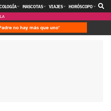
COLOGÍA
MASCOTAS
VIAJES
HORÓSCOPO
LLA
'Padre no hay más que uno'