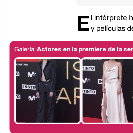
E
l intérprete
y películas 
Galería:
Actores en la premiere de la seri