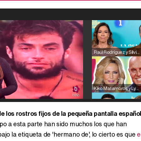
Raúl Rodríguez y Silvia Taulés nos cuentan su papel en 'La familia de la tele'
Kiko Matamoros y Lydia Lozano: "Nuestro público es de todas las edades y RTVE tiene un público muy pegado a las novelas, al que tenemos que captar"
e los rostros fijos de la pequeña pantalla españo
po a esta parte han sido muchos los que han
Carlota Corredera y Javier de Hoyos: "La tele tiene que representar al público también y aquí están todos los perfiles posibles&quo;
jo la etiqueta de 'hermano de', lo cierto es que
e