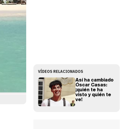
VÍDEOS RELACIONADOS
Así ha cambiado
Óscar Casas:
¡quién te ha
visto y quién te
ve!