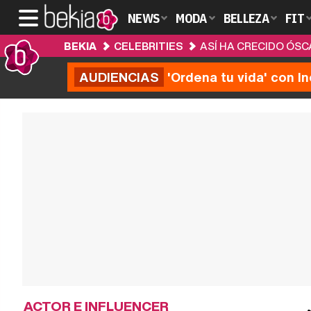
NEWS
MODA
BELLEZA
FIT
BEKIA
CELEBRITIES
ASÍ HA CRECIDO ÓSC
AUDIENCIAS
'Ordena tu vida' con I
ACTOR E INFLUENCER