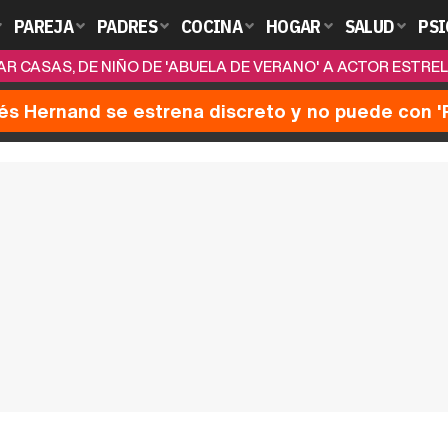
PAREJA
PADRES
COCINA
HOGAR
SALUD
PSI
AR CASAS, DE NIÑO DE 'ABUELA DE VERANO' A ACTOR ESTRE
nés Hernand se estrena discreto y no puede con 