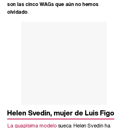
son las cinco WAGs que aún no hemos
olvidado
.
Así se tomó Felipe VI que la Infanta Sofía no quisiera recibir formación militar
Belén Esteban: "Estoy emocionada, muy contenta y muy feliz por llegar a RTVE"
Manu Baqueiro: "Tuve como referente a Bruce Willis en 'Luz de Luna' para mi trabajo en la serie 'Perdiendo el juicio'"
Helen Svedin, mujer de Luis Figo
Magdalena de Suecia responde a las críticas y explica por qué le han permitido lanzar su propio negocio
La guapísima modelo
sueca Helen Svedin ha