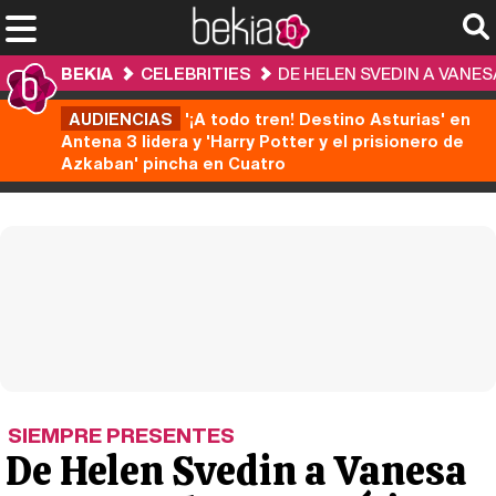
BEKIA
CELEBRITIES
DE HELEN SVEDIN A VANE
AUDIENCIAS
'¡A todo tren! Destino Asturias' en
Antena 3 lidera y 'Harry Potter y el prisionero de
Azkaban' pincha en Cuatro
SIEMPRE PRESENTES
De Helen Svedin a Vanesa