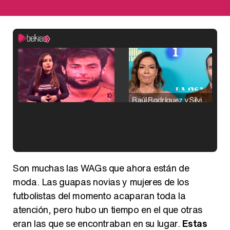
Raúl Rodríguez y Silvia Taulés nos cuentan su papel en 'La familia de la tele'
Kiko Matamoros y Lydia Lozano: "Nuestro público es de todas las edades y RTVE tiene un público muy pegado a las novelas, al que tenemos que captar"
Son muchas las WAGs que ahora están de
moda. Las guapas novias y mujeres de los
futbolistas del momento acaparan toda la
atención, pero hubo un tiempo en el que otras
Carlota Corredera y Javier de Hoyos: "La tele tiene que representar al público también y aquí están todos los perfiles posibles&quo;
eran las que se encontraban en su lugar.
Estas