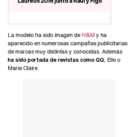
Laureus 2016 junto a Raúl y Figo
"Cuánt
La modelo ha sido imagen de
H&M
y ha
aparecido en numerosas campañas publicitarias
de marcas muy distintas y conocidas. Además
ha sido portada de revistas como GQ
, Elle o
Marie Claire.