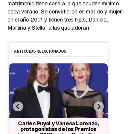
matrimonio tiene casa a la que acuden mínimo
cada verano. Se convirtieron en marido y mujer
en el año 2001 y tienen tres hijas, Daniela,
Martina y Stella, a las que adoran.
ARTÍCULOS RELACIONADOS
se
Carles Puyol y Vanesa Lorenzo,
El gran
protagonistas de los Premios
tras s