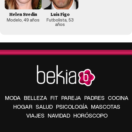
Helen Svedin
Luis Figo
Modelo, 49 años
Futbolista, 53
años
MODA
BELLEZA
FIT
PAREJA
PADRES
COCINA
HOGAR
SALUD
PSICOLOGÍA
MASCOTAS
VIAJES
NAVIDAD
HORÓSCOPO