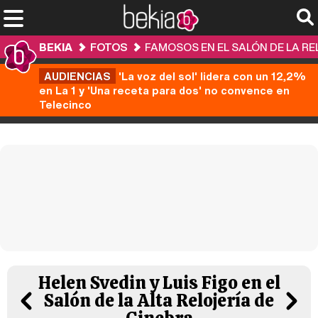
BEKIA
FOTOS
FAMOSOS EN EL SALÓN DE LA RE
AUDIENCIAS
'La voz del sol' lidera con un 12,2%
en La 1 y 'Una receta para dos' no convence en
Telecinco
Helen Svedin y Luis Figo en el
Salón de la Alta Relojería de