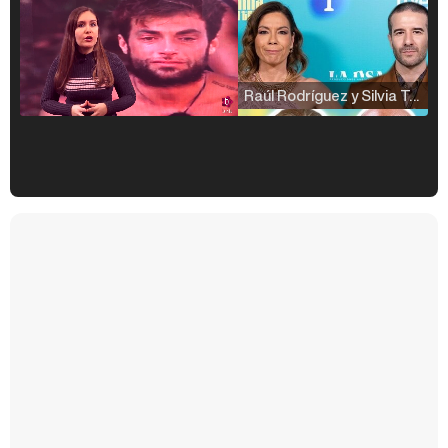
Raúl Rodríguez y Silvia Taulés nos cuentan su papel en 'La familia de la tele'
Kiko Matamoros y Lydia Lozano: "Nuestro público es de todas las edades y RTVE tiene un público muy pegado a las novelas, al que tenemos que captar"
Carlota Corredera y Javier de Hoyos: "La tele tiene que representar al público también y aquí están todos los perfiles posibles&quo;
Así se tomó Felipe VI que la Infanta Sofía no quisiera recibir formación militar