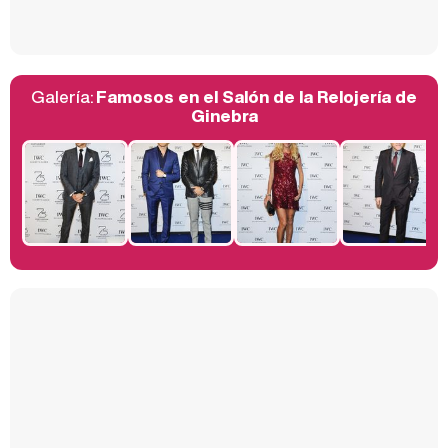
Galería:
Famosos en el Salón de la Relojería de
Belén Esteban: "Estoy emocionada, muy contenta y muy feliz por llegar a RTVE"
Ginebra
Manu Baqueiro: "Tuve como referente a Bruce Willis en 'Luz de Luna' para mi trabajo en la serie 'Perdiendo el juicio'"
Magdalena de Suecia responde a las críticas y explica por qué le han permitido lanzar su propio negocio