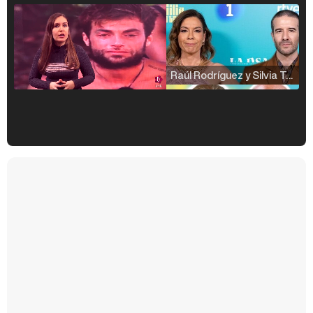
Raúl Rodríguez y Silvia Taulés nos cuentan su papel en 'La familia de la tele'
Kiko Matamoros y Lydia Lozano: "Nuestro público es de todas las edades y RTVE tiene un público muy pegado a las novelas, al que tenemos que captar"
Carlota Corredera y Javier de Hoyos: "La tele tiene que representar al público también y aquí están todos los perfiles posibles&quo;