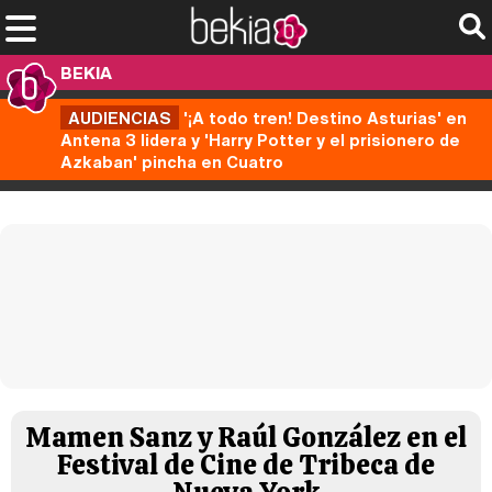
BEKIA
AUDIENCIAS
'¡A todo tren! Destino Asturias' en
Antena 3 lidera y 'Harry Potter y el prisionero de
Azkaban' pincha en Cuatro
Mamen Sanz y Raúl González en el
Festival de Cine de Tribeca de