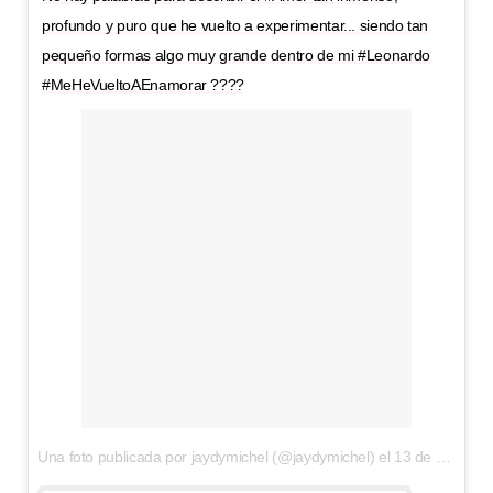
profundo y puro que he vuelto a experimentar... siendo tan
pequeño formas algo muy grande dentro de mi #Leonardo
#MeHeVueltoAEnamorar ????
Una foto publicada por jaydymichel (@jaydymichel) el
13 de Jul de 2016 a la(s) 12:20 PDT