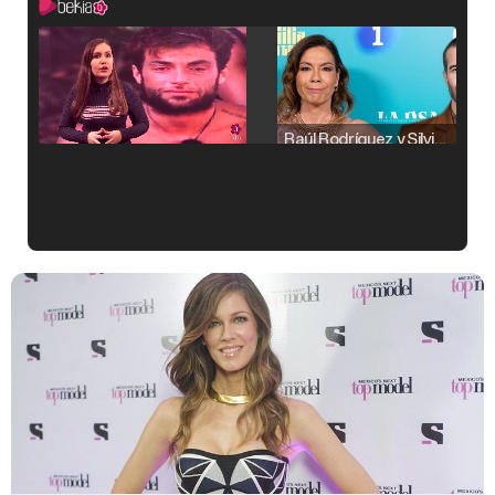
Raúl Rodríguez y Silvia Taulés nos cuentan su papel en 'La familia de la tele'
Kiko Matamoros y Lydia Lozano: "Nuestro público es de todas las edades y RTVE tiene un público muy pegado a las novelas, al que tenemos que captar"
Carlota Corredera y Javier de Hoyos: "La tele tiene que representar al público también y aquí están todos los perfiles posibles&quo;