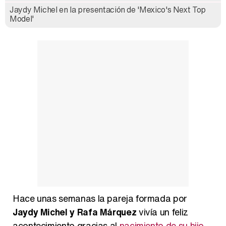
Jaydy Michel en la presentación de 'Mexico's Next Top
Así se tomó Felipe VI que la Infanta Sofía no quisiera recibir formación militar
Model'
Belén Esteban: "Estoy emocionada, muy contenta y muy feliz por llegar a RTVE"
Manu Baqueiro: "Tuve como referente a Bruce Willis en 'Luz de Luna' para mi trabajo en la serie 'Perdiendo el juicio'"
Magdalena de Suecia responde a las críticas y explica por qué le han permitido lanzar su propio negocio
Hace unas semanas la pareja formada por
Jaydy Michel y Rafa Márquez
vivía un feliz
acontecimiento gracias al
nacimiento de su hijo