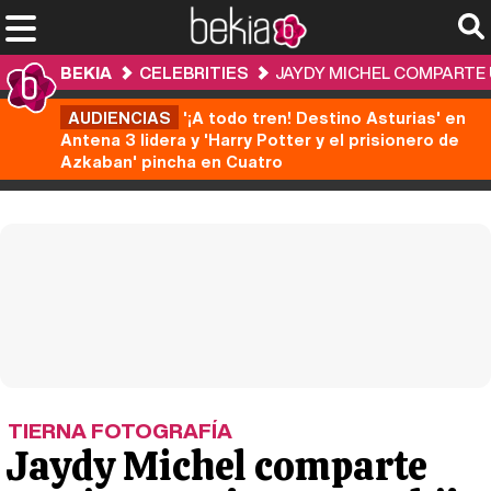
BEKIA
CELEBRITIES
JAYDY MICHEL COMPARTE 
AUDIENCIAS
'¡A todo tren! Destino Asturias' en
Antena 3 lidera y 'Harry Potter y el prisionero de
Azkaban' pincha en Cuatro
TIERNA FOTOGRAFÍA
Jaydy Michel comparte