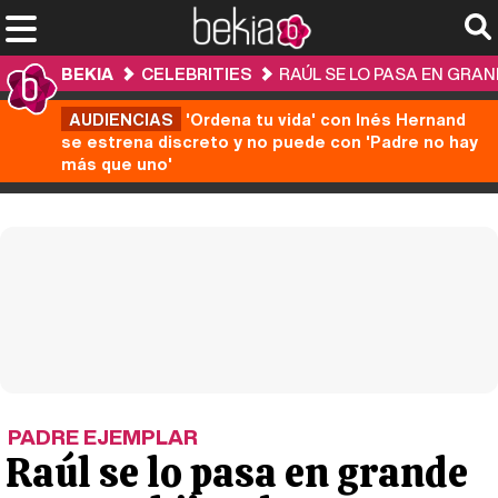
BEKIA
CELEBRITIES
RAÚL SE LO PASA EN GRA
AUDIENCIAS
'Ordena tu vida' con Inés Hernand
se estrena discreto y no puede con 'Padre no hay
más que uno'
PADRE EJEMPLAR
Raúl se lo pasa en grande