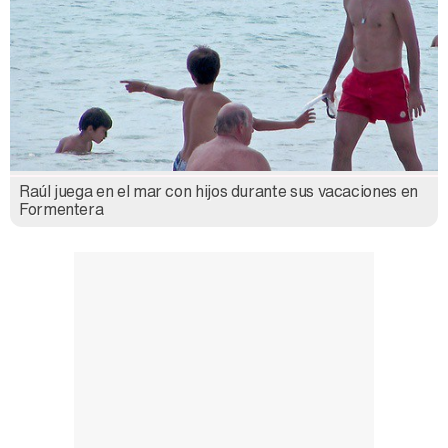
Carlota Corredera y Javier de Hoyos: "La tele tiene que representar al público también y aquí están todos los perfiles posibles&quo;
Así se tomó Felipe VI que la Infanta Sofía no quisiera recibir formación militar
Raúl juega en el mar con hijos durante sus vacaciones en
Formentera
Belén Esteban: "Estoy emocionada, muy contenta y muy feliz por llegar a RTVE"
Manu Baqueiro: "Tuve como referente a Bruce Willis en 'Luz de Luna' para mi trabajo en la serie 'Perdiendo el juicio'"