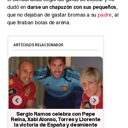
dudó en
darse un chapuzón con sus pequeños
,
que no dejaban de gastar bromas a su
padre
, al
que tiraban bolas de arena.
ARTÍCULOS RELACIONADOS
David Bustamante y Paula
Ana Ro
Echevarría presumen de cuerpos
vac
e
en Formentera
nte