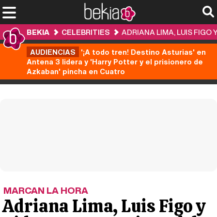
BEKIA
CELEBRITIES
ADRIANA LIMA, LUIS FIGO
AUDIENCIAS
'¡A todo tren! Destino Asturias' en
Antena 3 lidera y 'Harry Potter y el prisionero de
Azkaban' pincha en Cuatro
MARCAN LA HORA
Adriana Lima, Luis Figo y