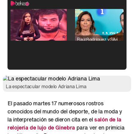
Raúl Rodríguez y Silvia Taulés nos cuentan su papel en 'La familia de la tele'
Kiko Matamoros y Lydia Lozano: "Nuestro público es de todas las edades y RTVE tiene un público muy pegado a las novelas, al que tenemos que captar"
La espectacular modelo Adriana Lima
El pasado martes 17 numerosos rostros
Carlota Corredera y Javier de Hoyos: "La tele tiene que representar al público también y aquí están todos los perfiles posibles&quo;
conocidos del mundo del deporte, de la moda y
la interpretación se dieron cita en el
salón de la
relojería de lujo de Ginebra
para ver en primicia