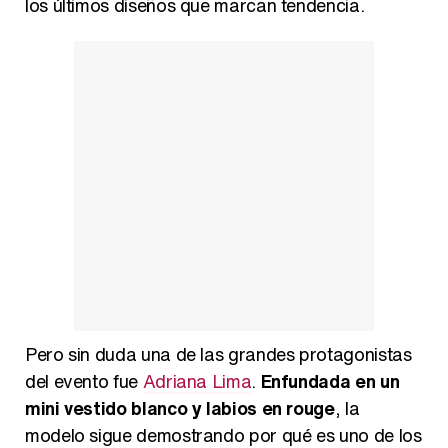
los últimos diseños que marcan tendencia.
Así se tomó Felipe VI que la Infanta Sofía no quisiera recibir formación militar
Belén Esteban: "Estoy emocionada, muy contenta y muy feliz por llegar a RTVE"
Manu Baqueiro: "Tuve como referente a Bruce Willis en 'Luz de Luna' para mi trabajo en la serie 'Perdiendo el juicio'"
Pero sin duda una de las grandes protagonistas
Magdalena de Suecia responde a las críticas y explica por qué le han permitido lanzar su propio negocio
del evento fue
Adriana Lima
.
Enfundada en un
mini vestido blanco y labios en rouge
, la
modelo sigue demostrando por qué es uno de los