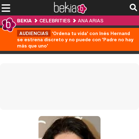
BEKIA
CELEBRITIES
ANA ARIAS
AUDIENCIAS
'Ordena tu vida' con Inés Hernand
se estrena discreto y no puede con 'Padre no hay
más que uno'