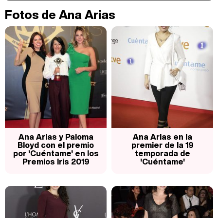
Kiko Matamoros y Lydia Lozano: "Nuestro público es de todas las edades y RTVE tiene un público muy pegado a las novelas, al que tenemos que captar"
Fotos de Ana Arias
Carlota Corredera y Javier de Hoyos: "La tele tiene que representar al público también y aquí están todos los perfiles posibles&quo;
Así se tomó Felipe VI que la Infanta Sofía no quisiera recibir formación militar
Ana Arias y Paloma
Ana Arias en la
Bloyd con el premio
premier de la 19
por 'Cuéntame' en los
temporada de
Premios Iris 2019
'Cuéntame'
Belén Esteban: "Estoy emocionada, muy contenta y muy feliz por llegar a RTVE"