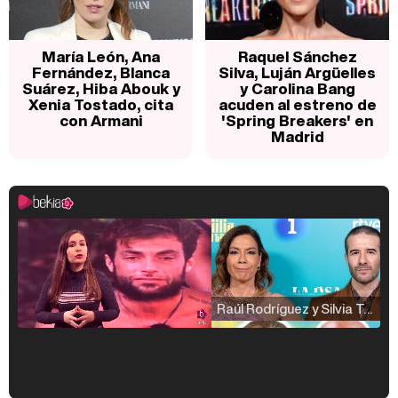
María León, Ana
Raquel Sánchez
Fernández, Blanca
Silva, Luján Argüelles
Suárez, Hiba Abouk y
y Carolina Bang
Xenia Tostado, cita
acuden al estreno de
con Armani
'Spring Breakers' en
Madrid
Raúl Rodríguez y Silvia Taulés nos cuentan su papel en 'La familia de la tele'