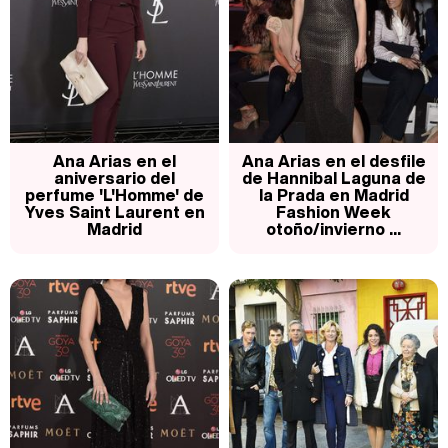
Manu Baqueiro: "Tuve como referente a Bruce Willis en 'Luz de Luna' para mi trabajo en la serie 'Perdiendo el juicio'"
Magdalena de Suecia responde a las críticas y explica por qué le han permitido lanzar su propio negocio
Ana Arias en el
Ana Arias en el desfile
aniversario del
de Hannibal Laguna de
perfume 'L'Homme' de
la Prada en Madrid
Yves Saint Laurent en
Fashion Week
Madrid
otoño/invierno ...