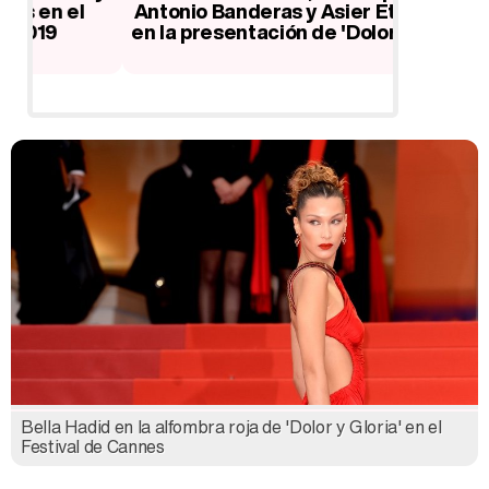
Antonio Banderas y Asier Etxeandía
sombras
en la presentación de 'Dolor y gloria'
Bella Hadid en la alfombra roja de 'Dolor y Gloria' en el
Festival de Cannes