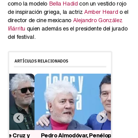
como la modelo
Bella Hadid
con un vestido rojo
de inspiración griega, la actriz
Amber Heard
o el
director de cine mexicano
Alejandro González
Iñárritu
quien además es el presidente del jurado
del festival.
ARTÍCULOS RELACIONADOS
 y
Pedro Almodóvar, Penélope Cruz,
'Dolor 