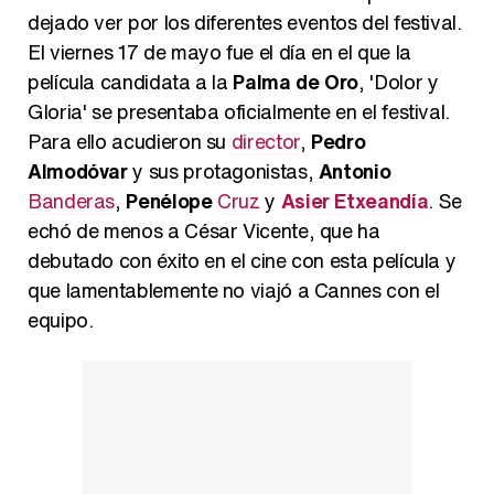
dejado ver por los diferentes eventos del festival.
Carlota Corredera y Javier de Hoyos: "La tele tiene que representar al público también y aquí están todos los perfiles posibles&quo;
El viernes 17 de mayo fue el día en el que la
película candidata a la
Palma de Oro
, 'Dolor y
Gloria' se presentaba oficialmente en el festival.
Para ello acudieron su
director
,
Pedro
Así se tomó Felipe VI que la Infanta Sofía no quisiera recibir formación militar
Almodóvar
y sus protagonistas,
Antonio
Banderas
,
Penélope
Cruz
y
Asier Etxeandía
. Se
echó de menos a César Vicente, que ha
debutado con éxito en el cine con esta película y
que lamentablemente no viajó a Cannes con el
Belén Esteban: "Estoy emocionada, muy contenta y muy feliz por llegar a RTVE"
equipo.
Manu Baqueiro: "Tuve como referente a Bruce Willis en 'Luz de Luna' para mi trabajo en la serie 'Perdiendo el juicio'"