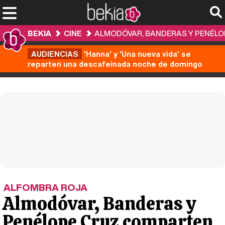
BEKIA
CINE
ALMODÓVAR, BANDERAS Y PENÉLO
AUDIENCIAS
'Hanna' y 'Una nueva vida' se
reparten una descafeinada noche de domingo
ALFOMBRA ROJA
Almodóvar, Banderas y
Penélope Cruz comparten