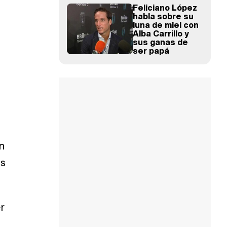
Feliciano López
habla sobre su
luna de miel con
Alba Carrillo y
sus ganas de
ser papá
n
ás
r