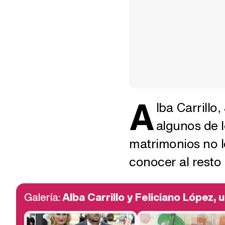
A
lba Carrillo
algunos de 
matrimonios no l
conocer al resto 
Galería:
Alba Carrillo y Feliciano López,