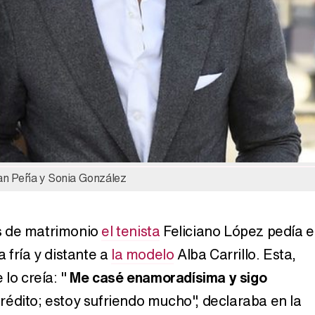
Manu Baqueiro: "Tuve como referente a Bruce Willis en 'Luz de Luna' para mi trabajo en la serie 'Perdiendo el juicio'"
Magdalena de Suecia responde a las críticas y explica por qué le han permitido lanzar su propio negocio
Juan Peña y Sonia González
s de matrimonio
el tenista
Feliciano López pedía e
 fría y distante a
la modelo
Alba Carrillo. Esta,
 lo creía: "
Me casé enamoradísima y sigo
crédito; estoy sufriendo mucho", declaraba en la