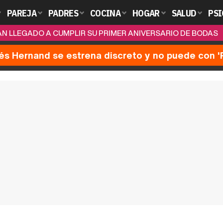
PAREJA
PADRES
COCINA
HOGAR
SALUD
PSI
AN LLEGADO A CUMPLIR SU PRIMER ANIVERSARIO DE BODAS
nés Hernand se estrena discreto y no puede con 