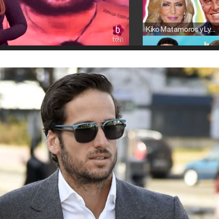
Kiko Matamoros y Lydia Lozano: "Nuestro público es de todas las edades y RTVE tiene un público muy pegado a las novelas, al que tenemos que captar"
Carlota Corredera y Javier de Hoyos: "La tele tiene que representar al público también y aquí están todos los perfiles posibles&quo;
Así se tomó Felipe VI que la Infanta Sofía no quisiera recibir formación militar
Belén Esteban: "Estoy emocionada, muy contenta y muy feliz por llegar a RTVE"