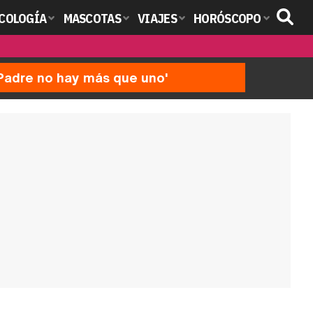
COLOGÍA
MASCOTAS
VIAJES
HORÓSCOPO
'Padre no hay más que uno'