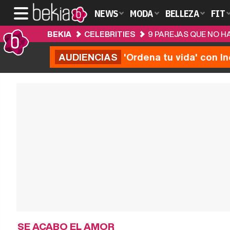
NEWS
MODA
BELLEZA
FIT
BEKIA
CELEBRITIES
9 PAREJAS QUE NO H
AUDIENCIAS
'Ordena tu vida' con I
SE ACABO EL AMOR