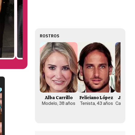
ROSTROS
Alba Carrillo
Feliciano López
Jennife
Modelo, 38 años
Tenista, 43 años
Cantante