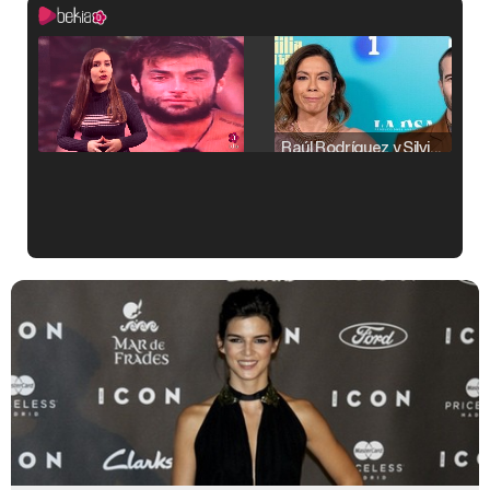
Raúl Rodríguez y Silvia Taulés nos cuentan su papel en 'La familia de la tele'
Kiko Matamoros y Lydia Lozano: "Nuestro público es de todas las edades y RTVE tiene un público muy pegado a las novelas, al que tenemos que captar"
Carlota Corredera y Javier de Hoyos: "La tele tiene que representar al público también y aquí están todos los perfiles posibles&quo;