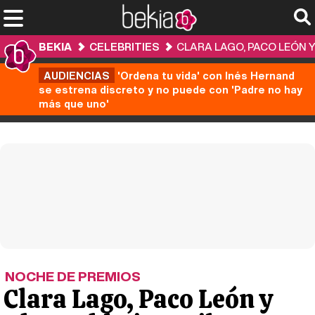
BEKIA
CELEBRITIES
CLARA LAGO, PACO LEÓN Y
AUDIENCIAS
'Ordena tu vida' con Inés Hernand
se estrena discreto y no puede con 'Padre no hay
más que uno'
NOCHE DE PREMIOS
Clara Lago, Paco León y