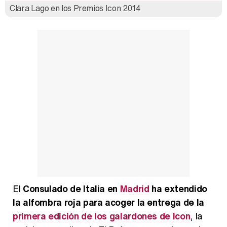
Clara Lago en los Premios Icon 2014
Así se tomó Felipe VI que la Infanta Sofía no quisiera recibir formación militar
Belén Esteban: "Estoy emocionada, muy contenta y muy feliz por llegar a RTVE"
Manu Baqueiro: "Tuve como referente a Bruce Willis en 'Luz de Luna' para mi trabajo en la serie 'Perdiendo el juicio'"
El
Consulado de Italia en
Madrid
ha extendido
Magdalena de Suecia responde a las críticas y explica por qué le han permitido lanzar su propio negocio
la alfombra roja para acoger la entrega de la
primera edición de los galardones de Icon
, la