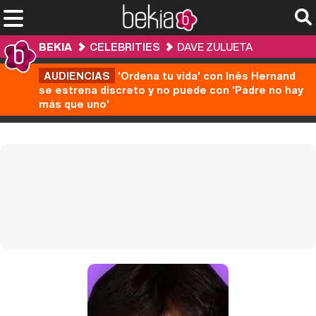
BEKIA
CELEBRITIES
DAVE ZULUETA
AUDIENCIAS
'Ordena tu vida' con Inés Hernand
se estrena discreto y no puede con 'Padre no hay
más que uno'