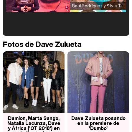
Raúl Rodríguez y Silvia Taulés nos cuentan su papel en 'La familia de la tele'
Kiko Matamoros y Lydia Lozano: "Nuestro público es de todas las edades y RTVE tiene un público muy pegado a las novelas, al que tenemos que captar"
Fotos de Dave Zulueta
Carlota Corredera y Javier de Hoyos: "La tele tiene que representar al público también y aquí están todos los perfiles posibles&quo;
Así se tomó Felipe VI que la Infanta Sofía no quisiera recibir formación militar
Damion, Marta Sango,
Dave Zulueta posando
Natalia Lacunza, Dave
en la premiere de
y África ('OT 2018') en
'Dumbo'