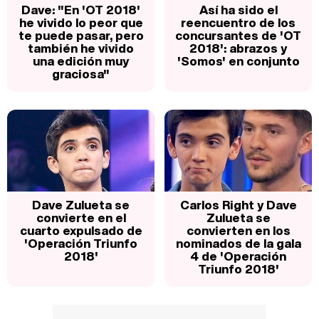
Dave: "En 'OT 2018'
Así ha sido el
he vivido lo peor que
reencuentro de los
te puede pasar, pero
concursantes de 'OT
también he vivido
2018': abrazos y
una edición muy
'Somos' en conjunto
graciosa"
Dave Zulueta se
Carlos Right y Dave
convierte en el
Zulueta se
cuarto expulsado de
convierten en los
'Operación Triunfo
nominados de la gala
2018'
4 de 'Operación
Triunfo 2018'