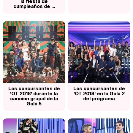
la fiesta de
cumpleaños de ...
Belén Esteban: "Estoy emocionada, muy contenta y muy feliz por llegar a RTVE"
Manu Baqueiro: "Tuve como referente a Bruce Willis en 'Luz de Luna' para mi trabajo en la serie 'Perdiendo el juicio'"
Magdalena de Suecia responde a las críticas y explica por qué le han permitido lanzar su propio negocio
Los concursantes de
Los concursantes de
'OT 2018' durante la
'OT 2018' en la Gala 2
canción grupal de la
del programa
Gala 5