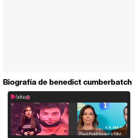
Biografía de benedict cumberbatch
Raúl Rodríguez y Silvia Taulés nos cuentan su papel en 'La familia de la tele'