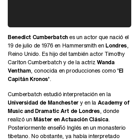
Kiko Matamoros y Lydia Lozano: "Nuestro público es de todas las edades y RTVE tiene un público muy pegado a las novelas, al que tenemos que captar"
Benedict Cumberbatch
es un actor que nació el
19 de julio de 1976 en Hammersmith en
Londres
,
Reino Unido. Es hijo del también actor Timothy
Carlton Cumberbatch y de la actriz
Wanda
Carlota Corredera y Javier de Hoyos: "La tele tiene que representar al público también y aquí están todos los perfiles posibles&quo;
Ventham
, conocida en producciones como
'El
Capitán Kronos'
.
Cumberbatch estudió interpretación en la
Universidad de Manchester
y en la
Academy of
Así se tomó Felipe VI que la Infanta Sofía no quisiera recibir formación militar
Music and Dramatic Art de Londres
, donde
realizó un
Máster en Actuación Clásica
.
Posteriormente enseñó Inglés en un monasterio
tibetano. No obstante, ya había interpretado
Belén Esteban: "Estoy emocionada, muy contenta y muy feliz por llegar a RTVE"