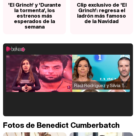
'El Grinch' y 'Durante
Clip exclusivo de 'El
la tormenta', los
Grinch': regresa el
estrenos más
ladrón más famoso
esperados de la
de la Navidad
semana
Raúl Rodríguez y Silvia Taulés nos cuentan su papel en 'La familia de la tele'
Kiko Matamoros y Lydia Lozano: "Nuestro público es de todas las edades y RTVE tiene un público muy pegado a las novelas, al que tenemos que captar"
Fotos de Benedict Cumberbatch