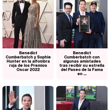
Carlota Corredera y Javier de Hoyos: "La tele tiene que representar al público también y aquí están todos los perfiles posibles&quo;
Así se tomó Felipe VI que la Infanta Sofía no quisiera recibir formación militar
Benedict
Benedict
Cumberbatch y Sophie
Cumberbatch con
Hunter en la alfombra
algunas amistades
roja de los Premios
tras recibir su estrella
Oscar 2022
del Paseo de la Fama
Belén Esteban: "Estoy emocionada, muy contenta y muy feliz por llegar a RTVE"
en ...
Manu Baqueiro: "Tuve como referente a Bruce Willis en 'Luz de Luna' para mi trabajo en la serie 'Perdiendo el juicio'"