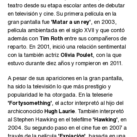
teatro desde su etapa escolar antes de debutar
en televisión y cine. Su primera película en la
gran pantalla fue
'Matar a un rey'
, en 2003,
película ambientada en el siglo XVII y que contó
Manu Baqueiro: "Tuve como referente a Bruce Willis en 'Luz de Luna' para mi trabajo en la serie 'Perdiendo el juicio'"
además con
Tim Roth
entre sus compañeros de
reparto. En 2001, inició una relación sentimental
con la también actriz
Olivia Poulet
, con la que
estuvo durante diez años y rompieron en 2011.
Magdalena de Suecia responde a las críticas y explica por qué le han permitido lanzar su propio negocio
A pesar de sus apariciones en la gran pantalla,
ha sido la televisión lo que más prestigio y
popularidad le ha otorgada. En la teleserie
'Fortysomething'
, el actor interpretó al hijo del
archiconocido
Hugh Laurie
. También interpretó
al Stephen Hawking en el telefilme
'Hawking'
, en
2004. Su segundo paso en el cine fue en 2007 a
través de la película
'Expiación'
, basada en una