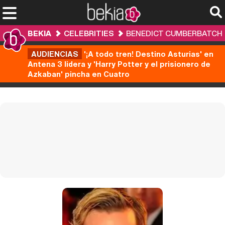
BEKIA
CELEBRITIES
BENEDICT CUMBERBATCH
AUDIENCIAS
'¡A todo tren! Destino Asturias' en
Antena 3 lidera y 'Harry Potter y el prisionero de
Azkaban' pincha en Cuatro