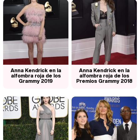
Carlota Corredera y Javier de Hoyos: "La tele tiene que representar al público también y aquí están todos los perfiles posibles&quo;
Así se tomó Felipe VI que la Infanta Sofía no quisiera recibir formación militar
Anna Kendrick en la
Anna Kendrick en la
alfombra roja de los
alfombra roja de los
Grammy 2019
Premios Grammy 2018
Belén Esteban: "Estoy emocionada, muy contenta y muy feliz por llegar a RTVE"
Manu Baqueiro: "Tuve como referente a Bruce Willis en 'Luz de Luna' para mi trabajo en la serie 'Perdiendo el juicio'"