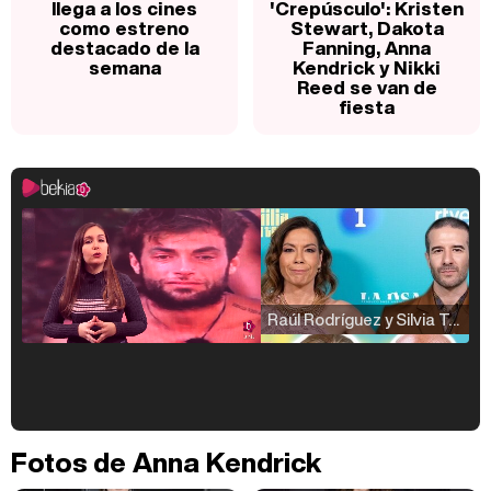
llega a los cines
'Crepúsculo': Kristen
como estreno
Stewart, Dakota
destacado de la
Fanning, Anna
semana
Kendrick y Nikki
Reed se van de
fiesta
Raúl Rodríguez y Silvia Taulés nos cuentan su papel en 'La familia de la tele'
Kiko Matamoros y Lydia Lozano: "Nuestro público es de todas las edades y RTVE tiene un público muy pegado a las novelas, al que tenemos que captar"
Fotos de Anna Kendrick