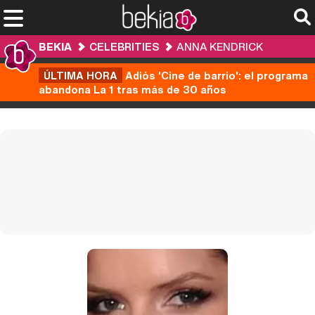
BEKIA
CELEBRITIES
ANNA KENDRICK
ÚLTIMA HORA
Adiós 'Cine de barrio': el programa
abandona La 1 tras más de 30 años