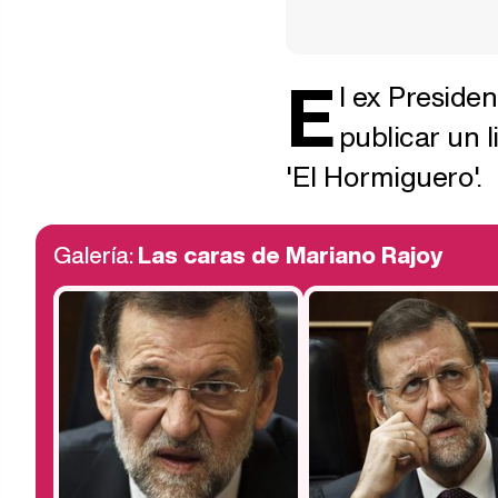
E
l ex Preside
publicar un l
'El Hormiguero'.
Galería:
Las caras de Mariano Rajoy