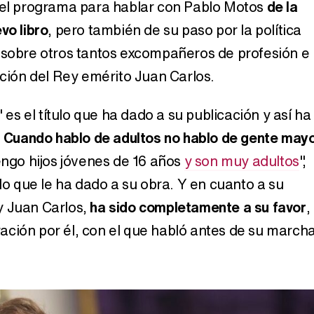
del programa para hablar con Pablo Motos
de la
Carlota Corredera y Javier de Hoyos: "La tele tiene que representar al público también y aquí están todos los perfiles posibles&quo;
vo libro
, pero también de su paso por la política
 sobre otros tantos excompañeros de profesión e
ación del Rey emérito Juan Carlos.
Así se tomó Felipe VI que la Infanta Sofía no quisiera recibir formación militar
' es el título que ha dado a su publicación y así ha
"
Cuando hablo de adultos no hablo de gente may
Tengo hijos jóvenes de 16 años
y son muy adultos
",
Belén Esteban: "Estoy emocionada, muy contenta y muy feliz por llegar a RTVE"
ulo que le ha dado a su obra. Y en cuanto a su
y Juan Carlos,
ha sido completamente a su favor
,
ción por él, con el que habló antes de su march
Manu Baqueiro: "Tuve como referente a Bruce Willis en 'Luz de Luna' para mi trabajo en la serie 'Perdiendo el juicio'"