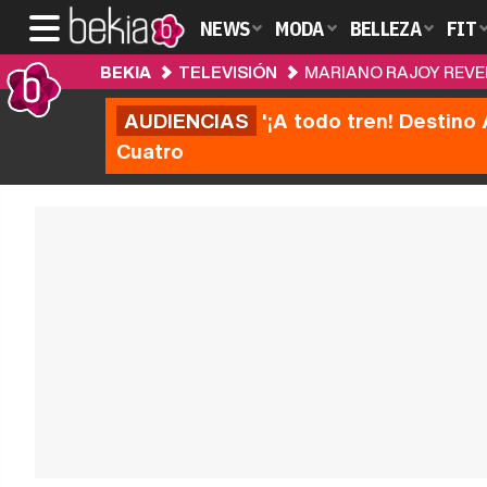
NEWS
MODA
BELLEZA
FIT
BEKIA
TELEVISIÓN
MARIANO RAJOY REVEL
AUDIENCIAS
'¡A todo tren! Destino 
Cuatro