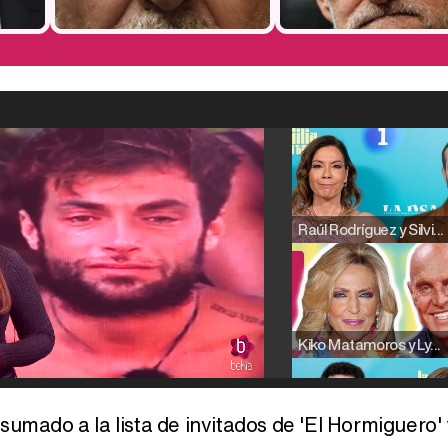
Raúl Rodríguez y Silvia Taulés nos cuentan su papel en 'La familia de la tele'
Kiko Matamoros y Lydia Lozano: "Nuestro público es de todas las edades y RTVE tiene un público muy pegado a las novelas, al que tenemos que captar"
sumado a la lista de invitados de 'El Hormiguero' 