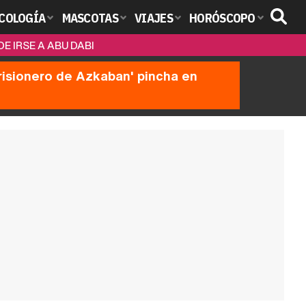
COLOGÍA
MASCOTAS
VIAJES
HORÓSCOPO
 IRSE A ABU DABI
prisionero de Azkaban' pincha en