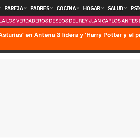
PAREJA
PADRES
COCINA
HOGAR
SALUD
PSI
A LOS VERDADEROS DESEOS DEL REY JUAN CARLOS ANTES DE
Asturias' en Antena 3 lidera y 'Harry Potter y el 